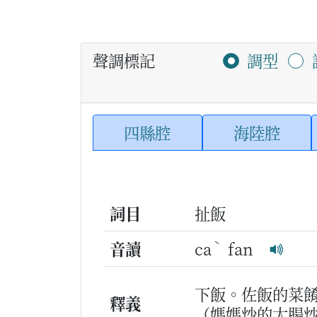
聲調標記
調型
四縣腔
海陸腔
詞目
扯飯
ˋ
音讀
ca
fan
下飯。佐飯的菜
釋義
（媽媽炒的大腸