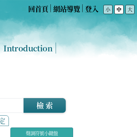
回首頁
網站導覽
登入
:::
小
中
大
Introduction
檢 索
定
聲調符號小鍵盤