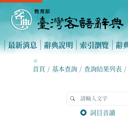
最新消息
辭典說明
索引瀏覽
辭
:::
首頁
基本查詢
查詢結果列表
詞目音讀