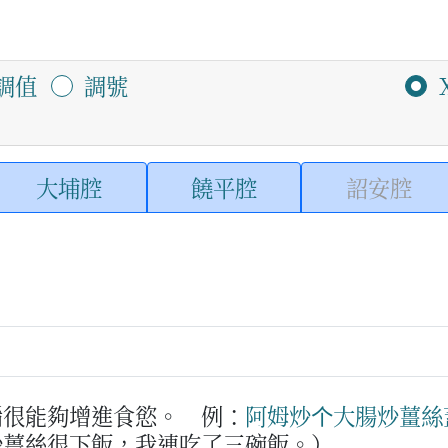
調值
調號
大埔腔
饒平腔
詔安腔
餚很能夠增進食慾。
例：
阿姆
炒
个
大腸
炒
薑絲
炒薑絲很下飯，我連吃了三碗飯。）