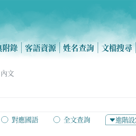
典附錄
客語資源
姓名查詢
文檔搜尋
內文
對應國語
全文查詢
進階設