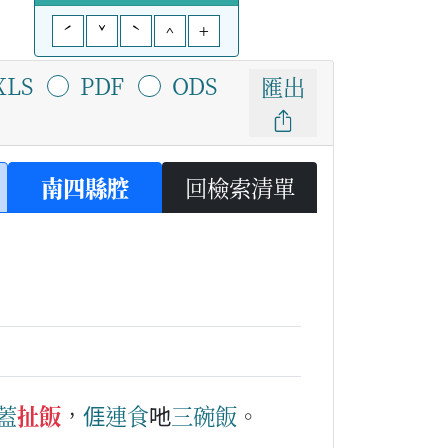
ˊ
ˇ
ˋ
^
+
XLS
PDF
ODS
匯出
南四縣腔
回檢索清單
蓋
扯飯
，
𠊎
連
食
吔
三
碗
飯
。