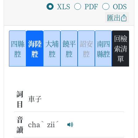
XLS
PDF
ODS
匯出
回檢
四縣
海陸
大埔
饒平
詔安
南四
索清
腔
腔
腔
腔
腔
縣腔
單
詞
車子
目
音
ˋ
ˊ
cha
zii
讀