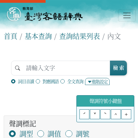
首頁
基本查詢
查詢結果列表
內文
檢 索
詞目音讀
對應國語
全文查詢
進階設定
聲調符號小鍵盤
ˊ
ˇ
ˋ
^
+
聲調標記
調型
調值
調號