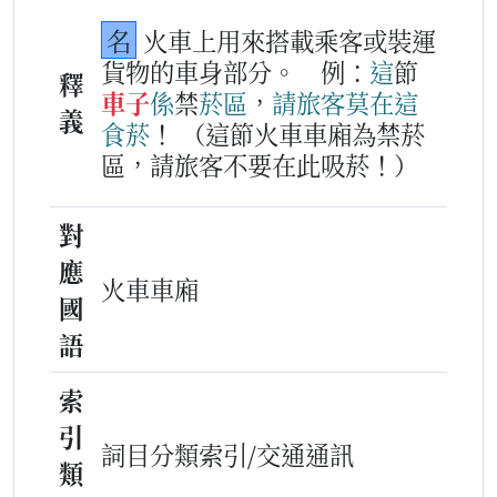
名
火車上用來搭載乘客或裝運
貨物的車身部分。
例：
這
節
釋
車子
係
禁
菸
區
，
請
旅客
莫
在這
義
食菸
！
（這節火車車廂為禁菸
區，請旅客不要在此吸菸！）
對
應
火車車廂
國
語
索
引
詞目分類索引/交通通訊
類