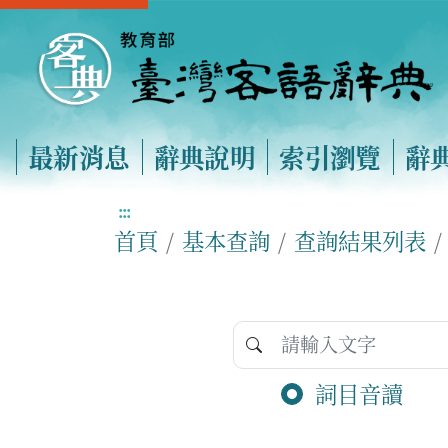
最新消息
辭典說明
索引瀏覽
辭
:::
首頁
基本查詢
查詢結果列表
詞目音讀