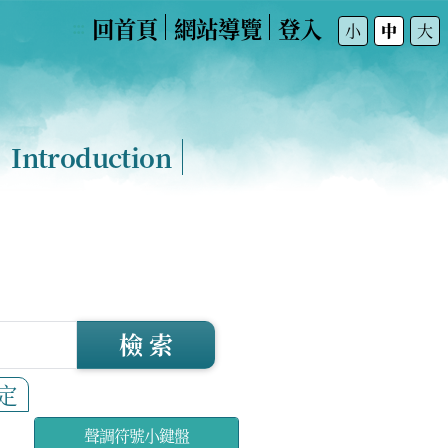
回首頁
網站導覽
登入
:::
小
中
大
Introduction
檢 索
定
聲調符號小鍵盤