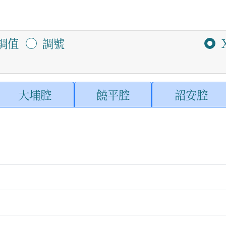
調值
調號
大埔腔
饒平腔
詔安腔