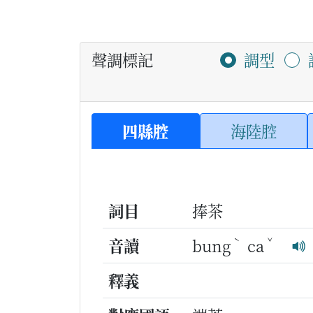
聲調標記
調型
四縣腔
海陸腔
詞目
捧茶
ˋ
ˇ
音讀
bung
ca
釋義