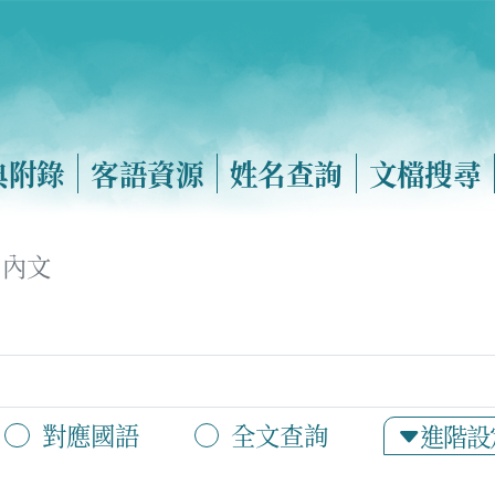
典附錄
客語資源
姓名查詢
文檔搜尋
內文
對應國語
全文查詢
進階設