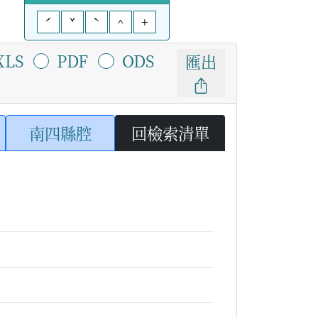
ˊ
ˇ
ˋ
^
+
XLS
PDF
ODS
匯出
南四縣腔
回檢索清單