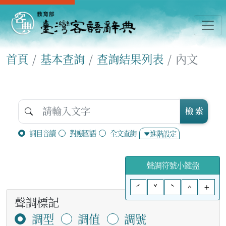
首頁
基本查詢
查詢結果列表
內文
檢 索
詞目音讀
對應國語
全文查詢
進階設定
聲調符號小鍵盤
ˊ
ˇ
ˋ
^
+
聲調標記
調型
調值
調號