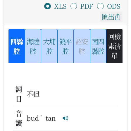
XLS
PDF
ODS
匯出
回檢
四縣
海陸
大埔
饒平
詔安
南四
索清
腔
腔
腔
腔
腔
縣腔
單
詞
不但
目
音
ˋ
bud
tan
讀