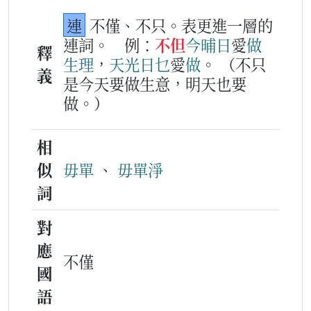
連
不僅、不只。表更進一層的
連詞。
例：
不但
今晡日
愛
做
釋
生理
，
天光日
乜
愛
做
。
（不只
義
是今天要做生意，明天也要
做。）
相
似
毋單
、
毋單淨
詞
對
應
不僅
國
語