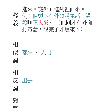
進來。從外面進到裡面來。
釋
例：
佢
頭下
在
外頭
講
電話
，
講
煞
啊
正
入來
。
（他剛才在外面
義
打電話，說完了才進來。）
相
似
落來
、
入門
詞
相
反
出去
詞
對