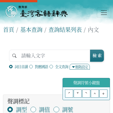
首頁
基本查詢
查詢結果列表
內文
檢 索
詞目音讀
對應國語
全文查詢
進階設定
聲調符號小鍵盤
ˊ
ˇ
ˋ
^
+
聲調標記
調型
調值
調號