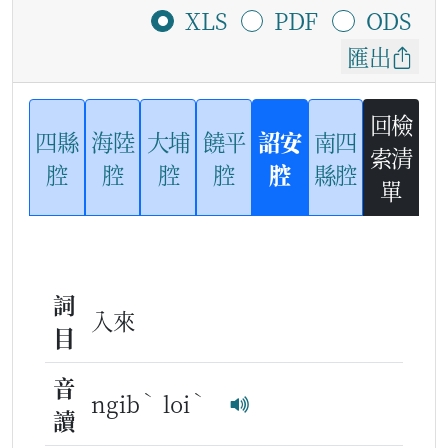
XLS
PDF
ODS
匯出
回檢
四縣
海陸
大埔
饒平
詔安
南四
索清
腔
腔
腔
腔
腔
縣腔
單
詞
入來
目
音
ˋ
ˋ
ngib
loi
讀