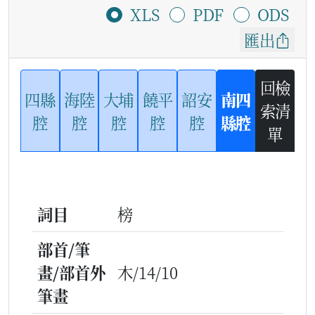
XLS
PDF
ODS
匯出
回檢
四縣
海陸
大埔
饒平
詔安
南四
索清
腔
腔
腔
腔
腔
縣腔
單
詞目
榜
部首/筆
畫/部首外
木/14/10
筆畫