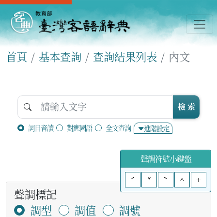
首頁
基本查詢
查詢結果列表
內文
檢 索
詞目音讀
對應國語
全文查詢
進階設定
聲調符號小鍵盤
ˊ
ˇ
ˋ
^
+
聲調標記
調型
調值
調號