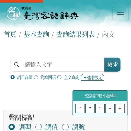
首頁
基本查詢
查詢結果列表
內文
檢 索
詞目音讀
對應國語
全文查詢
進階設定
聲調符號小鍵盤
ˊ
ˇ
ˋ
^
+
聲調標記
調型
調值
調號