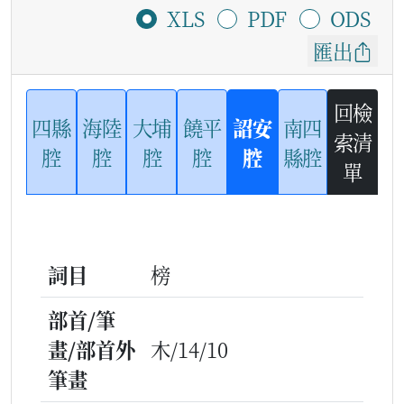
XLS
PDF
ODS
匯出
回檢
四縣
海陸
大埔
饒平
詔安
南四
索清
腔
腔
腔
腔
腔
縣腔
單
詞目
榜
部首/筆
畫/部首外
木/14/10
筆畫