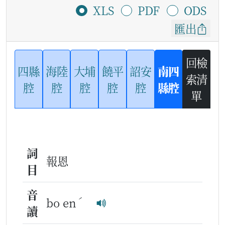
XLS
PDF
ODS
匯出
回檢
四縣
海陸
大埔
饒平
詔安
南四
索清
腔
腔
腔
腔
腔
縣腔
單
詞
報恩
目
音
ˊ
bo en
讀