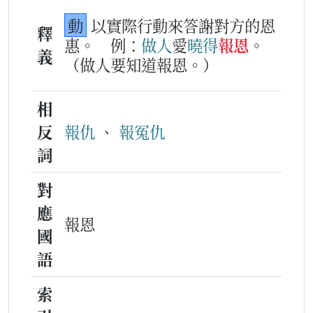
動
以實際行動來答謝對方的恩
釋
惠。
例：
做人
愛
曉得
報恩
。
義
（做人要知道報恩。）
相
反
報仇
、
報冤仇
詞
對
應
報恩
國
語
索