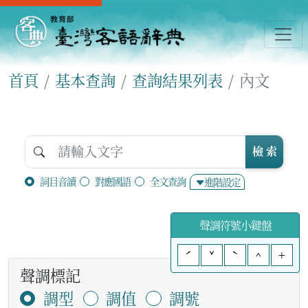
首頁
基本查詢
查詢結果列表
內文
檢 索
詞目音讀
對應國語
全文查詢
進階設定
聲調符號小鍵盤
ˊ
ˇ
ˋ
^
+
聲調標記
調型
調值
調號