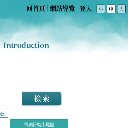
回首頁
網站導覽
登入
:::
小
中
大
Introduction
檢 索
定
聲調符號小鍵盤