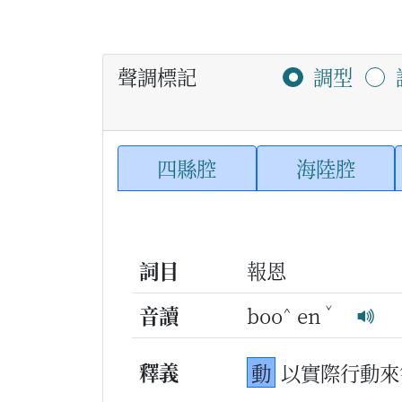
聲調標記
調型
四縣腔
海陸腔
詞目
報恩
^
ˇ
音讀
boo
en
釋義
動
以實際行動來