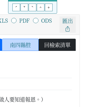
ˊ
ˇ
ˋ
^
+
XLS
PDF
ODS
匯出
南四縣腔
回檢索清單
做人要知道報恩。）