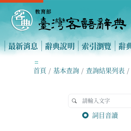
最新消息
辭典說明
索引瀏覽
辭
:::
首頁
基本查詢
查詢結果列表
詞目音讀