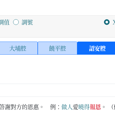
調值
調號
大埔腔
饒平腔
詔安腔
答謝對方的恩惠。
例：
做人
愛
曉得
報恩
。
（