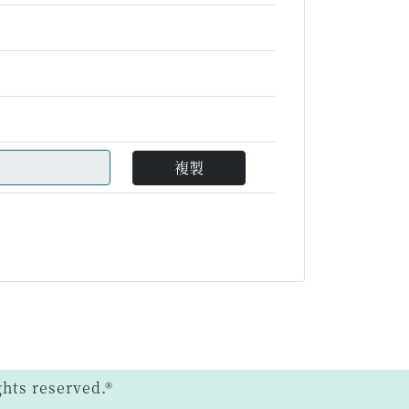
複製
ts reserved.®