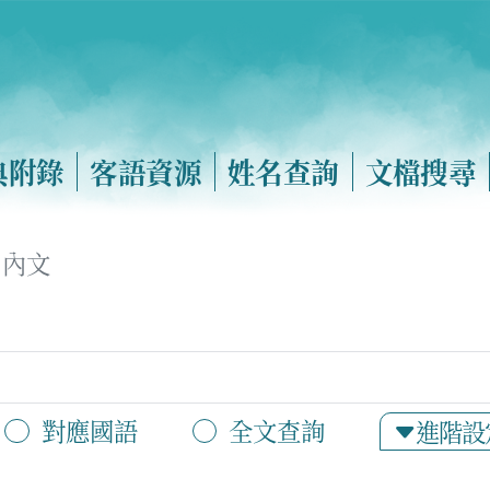
典附錄
客語資源
姓名查詢
文檔搜尋
內文
對應國語
全文查詢
進階設