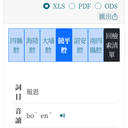
XLS
PDF
ODS
匯出
回檢
四縣
海陸
大埔
饒平
詔安
南四
索清
腔
腔
腔
腔
腔
縣腔
單
詞
報恩
目
音
ˋ
ˇ
bo
en
讀