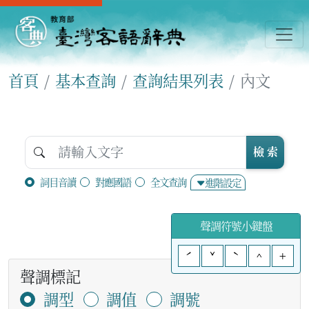
首頁
基本查詢
查詢結果列表
內文
檢 索
詞目音讀
對應國語
全文查詢
進階設定
聲調符號小鍵盤
ˊ
ˇ
ˋ
^
+
聲調標記
調型
調值
調號