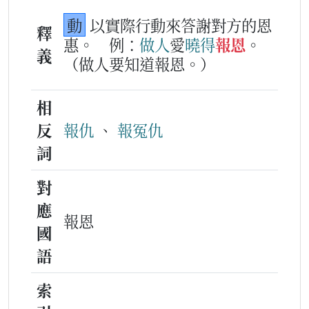
動
以實際行動來答謝對方的恩
釋
惠。
例：
做人
愛
曉得
報恩
。
義
（做人要知道報恩。）
相
反
報仇
、
報冤仇
詞
對
應
報恩
國
語
索