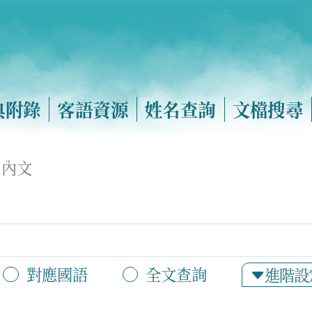
典附錄
客語資源
姓名查詢
文檔搜尋
內文
對應國語
全文查詢
進階設