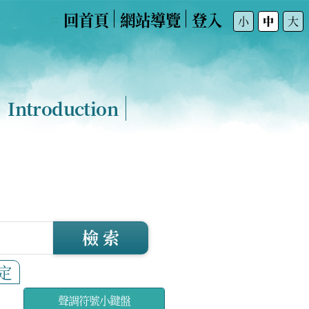
回首頁
網站導覽
登入
:::
小
中
大
Introduction
檢 索
定
聲調符號小鍵盤