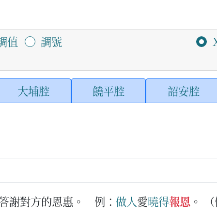
調值
調號
大埔腔
饒平腔
詔安腔
答謝對方的恩惠。
例：
做人
愛
曉得
報恩
。
（