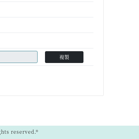
複製
ts reserved.®