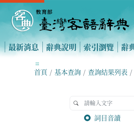
最新消息
辭典說明
索引瀏覽
辭
:::
首頁
基本查詢
查詢結果列表
詞目音讀