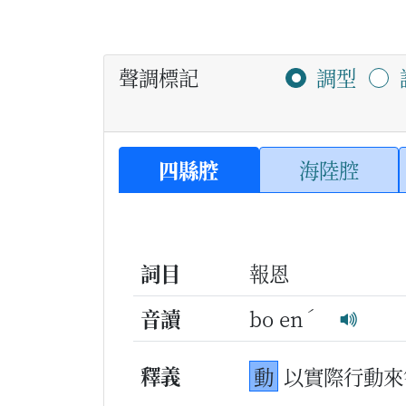
聲調標記
調型
四縣腔
海陸腔
詞目
報恩
ˊ
音讀
bo en
釋義
動
以實際行動來