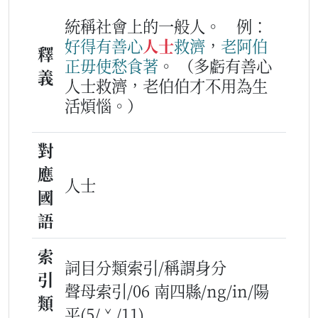
統稱社會上的一般人。
例：
好得
有
善
心
人士
救濟
，
老阿伯
釋
正
毋使愁
食著
。
（多虧有善心
義
人士救濟，老伯伯才不用為生
活煩惱。）
對
應
人士
國
語
索
詞目分類索引/稱謂身分
引
聲母索引/06 南四縣/ng/in/陽
類
平(5/ˇ/11)