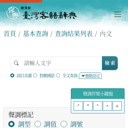
首頁
基本查詢
查詢結果列表
內文
檢 索
詞目音讀
對應國語
全文查詢
進階設定
聲調符號小鍵盤
ˊ
ˇ
ˋ
^
+
聲調標記
調型
調值
調號