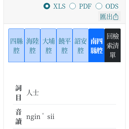
XLS
PDF
ODS
匯出
回檢
四縣
海陸
大埔
饒平
詔安
南四
索清
腔
腔
腔
腔
腔
縣腔
單
詞
人士
目
音
ˇ
ngin
sii
讀