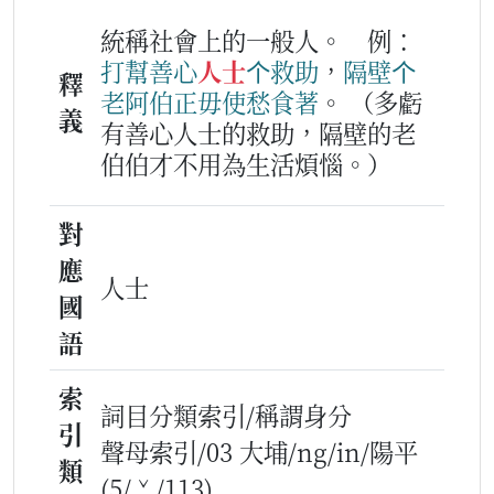
統稱社會上的一般人。
例：
打幫
善
心
人士
个
救
助
，
隔壁
个
釋
老阿伯
正
毋使愁
食著
。
（多虧
義
有善心人士的救助，隔壁的老
伯伯才不用為生活煩惱。）
對
應
人士
國
語
索
詞目分類索引/稱謂身分
引
聲母索引/03 大埔/ng/in/陽平
類
(5/ˇ/113)