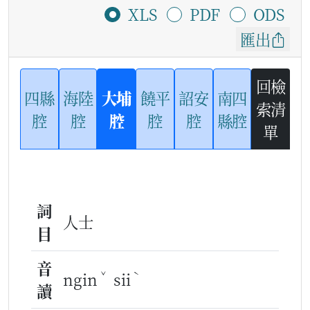
XLS
PDF
ODS
匯出
回檢
四縣
海陸
大埔
饒平
詔安
南四
索清
腔
腔
腔
腔
腔
縣腔
單
詞
人士
目
音
ˇ
ˋ
ngin
sii
讀