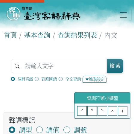
首頁
基本查詢
查詢結果列表
內文
檢 索
詞目音讀
對應國語
全文查詢
進階設定
聲調符號小鍵盤
ˊ
ˇ
ˋ
^
+
聲調標記
調型
調值
調號