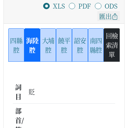
XLS
PDF
ODS
匯出
回檢
四縣
海陸
大埔
饒平
詔安
南四
索清
腔
腔
腔
腔
腔
縣腔
單
詞
貶
目
部
首/