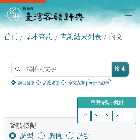
首頁
基本查詢
查詢結果列表
內文
檢 索
詞目音讀
對應國語
全文查詢
進階設定
聲調符號小鍵盤
ˊ
ˇ
ˋ
^
+
聲調標記
調型
調值
調號