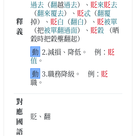
過去
（
翻
越
過去
）、
貶
來
貶
去
（
翻
來
覆
去
）、
貶
忒
（
翻
覆
釋
掉）、
貶
白
（
翻
白
）、
貶
被單
（把
被單
翻
過
面
）、
貶
穀
（晒
義
穀時把穀壟翻起）
動
2.減損、降低。
例：
貶
值
。
動
3.職務降級。
例：
貶
職。
對
應
貶、翻
國
語