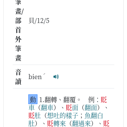
筆
畫/
部
貝/12/5
首
外
筆
畫
音
ˊ
bien
讀
動
1.翻轉、翻覆。
例：
貶
車
（
翻
車
）、
貶
面
（
翻
面
）、
貶
肚
（
想
吐
的
樣
子
；
魚
翻
白
肚
）、
貶
轉
來
（
翻
過來
）、
貶