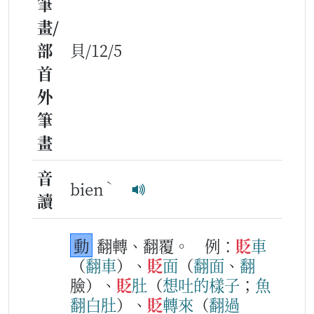
筆
畫/
部
貝/12/5
首
外
筆
畫
音
ˋ
bien
讀
動
翻轉、翻覆。
例：
貶
車
（
翻
車
）、
貶
面
（
翻
面
、
翻
臉）、
貶
肚
（
想
吐
的
樣
子
；
魚
翻
白
肚
）、
貶
轉
來
（
翻
過