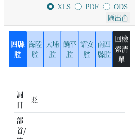
XLS
PDF
ODS
匯出
回檢
四縣
海陸
大埔
饒平
詔安
南四
索清
腔
腔
腔
腔
腔
縣腔
單
詞
貶
目
部
首/