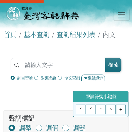
首頁
基本查詢
查詢結果列表
內文
檢 索
詞目音讀
對應國語
全文查詢
進階設定
聲調符號小鍵盤
ˊ
ˇ
ˋ
^
+
聲調標記
調型
調值
調號