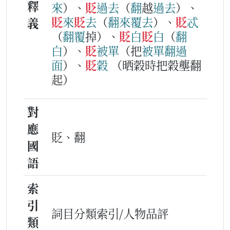
釋
來
）、
貶
過去
（
翻
越
過去
）、
貶
來
貶
去
（
翻
來
覆
去
）、
貶
忒
義
（
翻
覆
掉）、
貶
白
貶
白
（
翻
白
）、
貶
被單
（把
被單
翻
過
面
）、
貶
穀
（晒穀時把穀壟翻
起）
對
應
貶、翻
國
語
索
引
詞目分類索引/人物品評
類