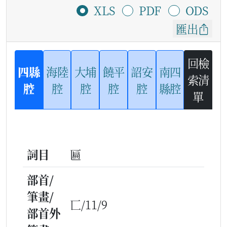
XLS
PDF
ODS
匯出
回檢
四縣
海陸
大埔
饒平
詔安
南四
索清
腔
腔
腔
腔
腔
縣腔
單
詞目
匾
部首/
筆畫/
匸/11/9
部首外