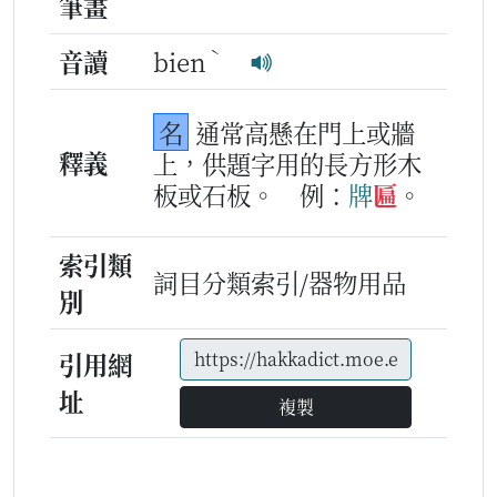
筆畫
ˋ
音讀
bien
名
通常高懸在門上或牆
釋義
上，供題字用的長方形木
板或石板。
例：
牌
匾
。
索引類
詞目分類索引/器物用品
別
引用網
址
複製