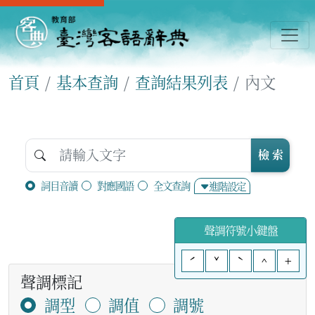
首頁
基本查詢
查詢結果列表
內文
檢 索
詞目音讀
對應國語
全文查詢
進階設定
聲調符號小鍵盤
ˊ
ˇ
ˋ
^
+
聲調標記
調型
調值
調號