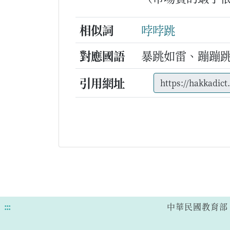
相似詞
哱哱跳
對應國語
暴跳如雷、蹦蹦
引用網址
:::
中華民國教育部 版權所有