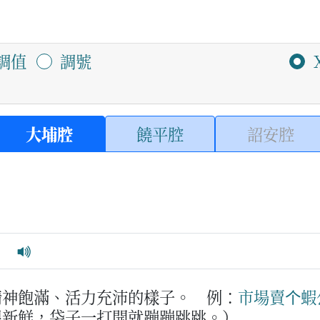
調值
調號
大埔腔
饒平腔
詔安腔
ˇ
精神飽滿、活力充沛的樣子。
例：
市場
賣
个
蝦
很新鮮，袋子一打開就蹦蹦跳跳。）