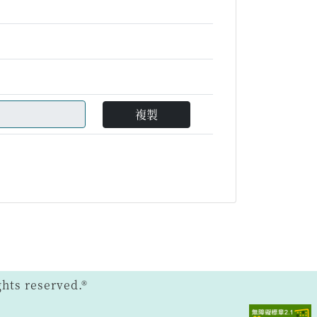
複製
ts reserved.®