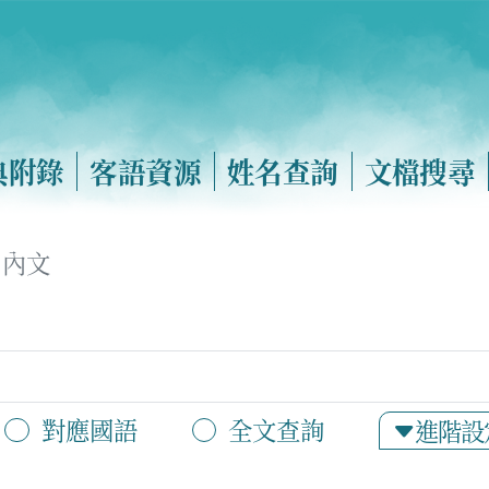
典附錄
客語資源
姓名查詢
文檔搜尋
內文
對應國語
全文查詢
進階設