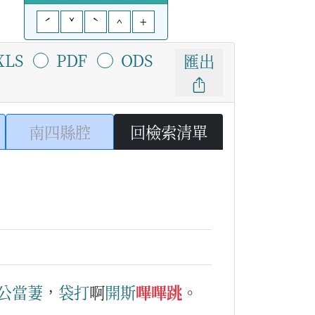
ˊ
ˇ
ˋ
^
+
XLS
PDF
ODS
匯出
南四縣腔
回檢索清單
公
當
萋
，
袋
打
啊
開
斯
嗶嗶跳
。