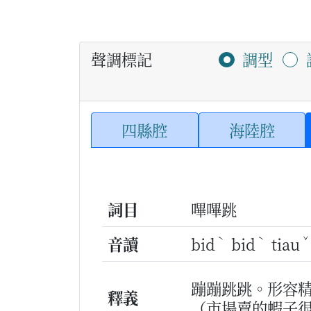
聲調標記
調型
四縣腔
海陸腔
詞目
嗶嗶跳
ˋ
ˋ
音讀
bid
bid
tiau
蹦蹦跳跳。形容
釋義
（市場賣的蝦子