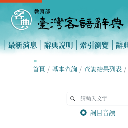
最新消息
辭典說明
索引瀏覽
辭
:::
首頁
基本查詢
查詢結果列表
詞目音讀