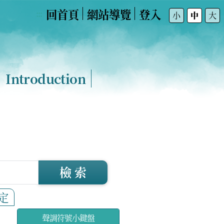
回首頁
網站導覽
登入
:::
小
中
大
Introduction
檢 索
定
聲調符號小鍵盤