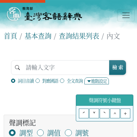
首頁
基本查詢
查詢結果列表
內文
檢 索
詞目音讀
對應國語
全文查詢
進階設定
聲調符號小鍵盤
ˊ
ˇ
ˋ
^
+
聲調標記
調型
調值
調號