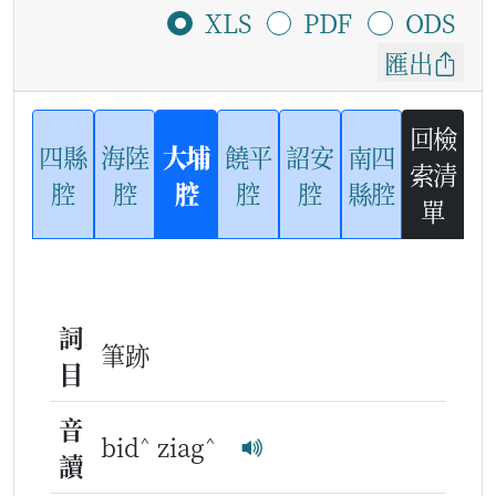
XLS
PDF
ODS
匯出
回檢
四縣
海陸
大埔
饒平
詔安
南四
索清
腔
腔
腔
腔
腔
縣腔
單
詞
筆跡
目
音
^
^
bid
ziag
讀