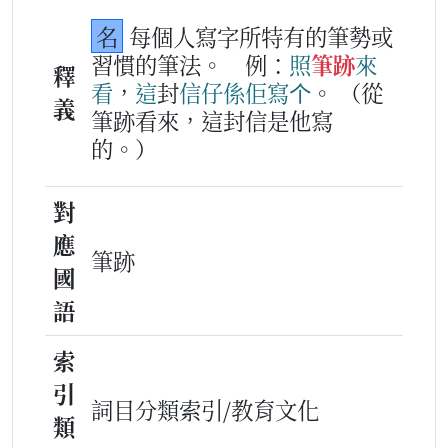
名
每個人寫字所特有的筆勢或
習慣的筆法。
例：
照
筆跡
來
釋
看
，
這
封
信仔
係
佢
寫
个
。
（從
義
筆跡看來，這封信是他寫
的。）
對
應
筆跡
國
語
索
引
詞目分類索引/教育文化
類