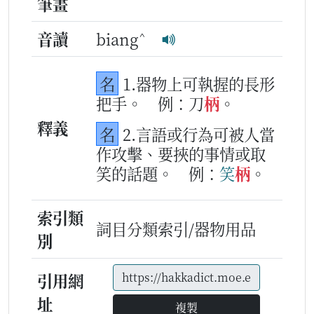
筆畫
^
音讀
biang
名
1.器物上可執握的長形
把手。
例：刀
柄
。
釋義
名
2.言語或行為可被人當
作攻擊、要挾的事情或取
笑的話題。
例：
笑
柄
。
索引類
詞目分類索引/器物用品
別
引用網
址
複製