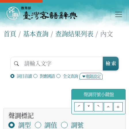
首頁
基本查詢
查詢結果列表
內文
檢 索
詞目音讀
對應國語
全文查詢
進階設定
聲調符號小鍵盤
ˊ
ˇ
ˋ
^
+
聲調標記
調型
調值
調號