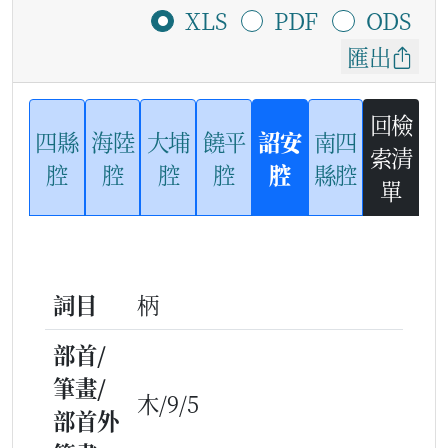
XLS
PDF
ODS
匯出
回檢
四縣
海陸
大埔
饒平
詔安
南四
索清
腔
腔
腔
腔
腔
縣腔
單
詞目
柄
部首/
筆畫/
木/9/5
部首外