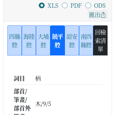
XLS
PDF
ODS
匯出
回檢
四縣
海陸
大埔
饒平
詔安
南四
索清
腔
腔
腔
腔
腔
縣腔
單
詞目
柄
部首/
筆畫/
木/9/5
部首外