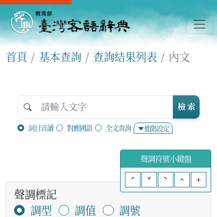
首頁
基本查詢
查詢結果列表
內文
檢 索
詞目音讀
對應國語
全文查詢
進階設定
聲調符號小鍵盤
ˊ
ˇ
ˋ
^
+
聲調標記
調型
調值
調號