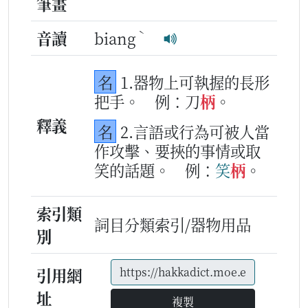
筆畫
ˋ
音讀
biang
名
1.器物上可執握的長形
把手。
例：刀
柄
。
釋義
名
2.言語或行為可被人當
作攻擊、要挾的事情或取
笑的話題。
例：
笑
柄
。
索引類
詞目分類索引/器物用品
別
引用網
址
複製