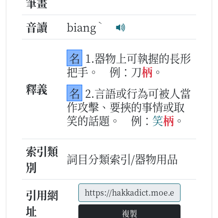
筆畫
ˋ
音讀
biang
名
1.器物上可執握的長形
把手。
例：刀
柄
。
釋義
名
2.言語或行為可被人當
作攻擊、要挾的事情或取
笑的話題。
例：
笑
柄
。
索引類
詞目分類索引/器物用品
別
引用網
址
複製