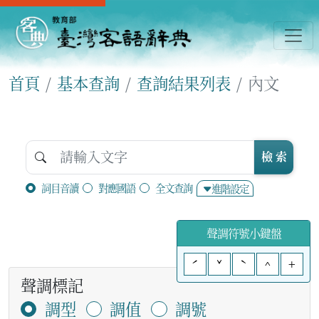
首頁
基本查詢
查詢結果列表
內文
檢 索
詞目音讀
對應國語
全文查詢
進階設定
聲調符號小鍵盤
ˊ
ˇ
ˋ
^
+
聲調標記
調型
調值
調號