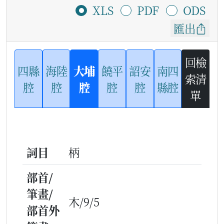
XLS
PDF
ODS
匯出
回檢
四縣
海陸
大埔
饒平
詔安
南四
索清
腔
腔
腔
腔
腔
縣腔
單
詞目
柄
部首/
筆畫/
木/9/5
部首外