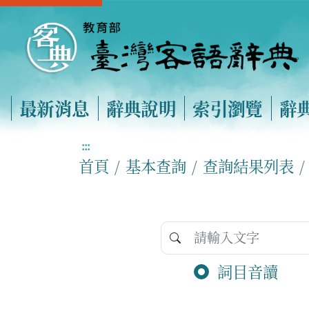
最新消息
辭典說明
索引瀏覽
辭
:::
首頁
基本查詢
查詢結果列表
詞目音讀