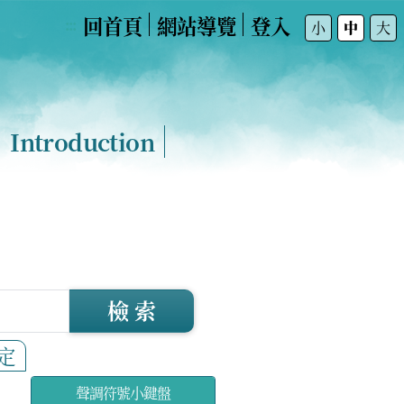
回首頁
網站導覽
登入
:::
小
中
大
Introduction
檢 索
定
聲調符號小鍵盤