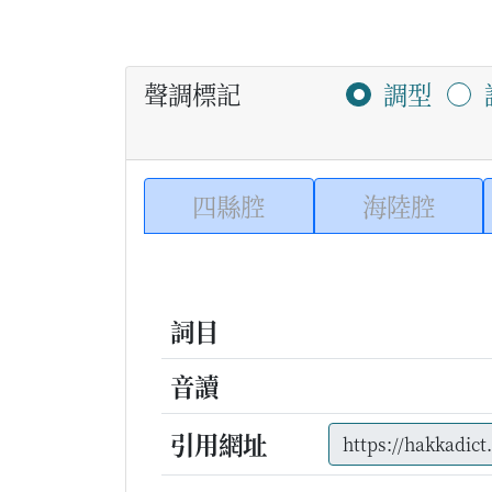
聲調標記
調型
四縣腔
海陸腔
詞目
音讀
引用網址