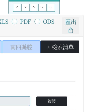
ˊ
ˇ
ˋ
^
+
XLS
PDF
ODS
匯出
南四縣腔
回檢索清單
複製