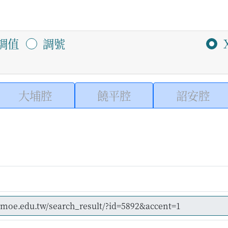
調值
調號
大埔腔
饒平腔
詔安腔