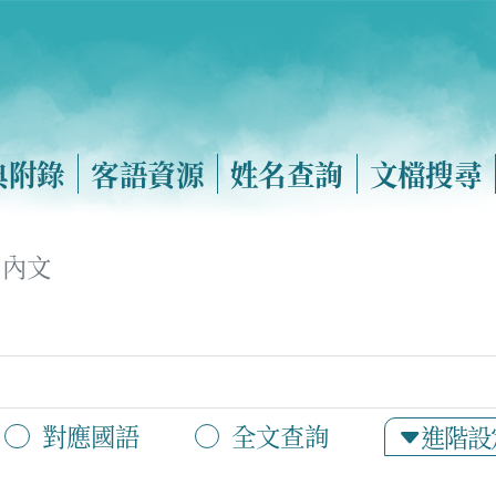
典附錄
客語資源
姓名查詢
文檔搜尋
內文
對應國語
全文查詢
進階設