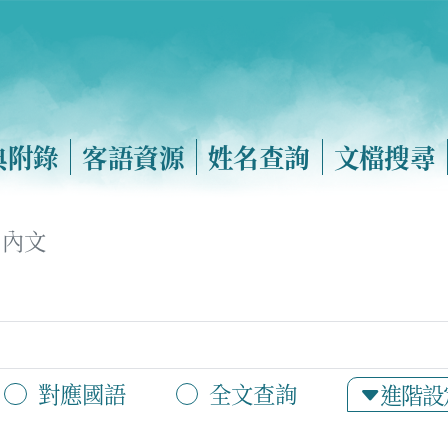
典附錄
客語資源
姓名查詢
文檔搜尋
內文
對應國語
全文查詢
進階設