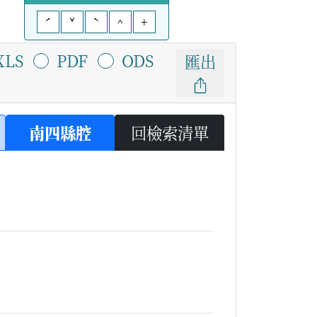
ˊ
ˇ
ˋ
^
+
XLS
PDF
ODS
匯出
南四縣腔
回檢索清單