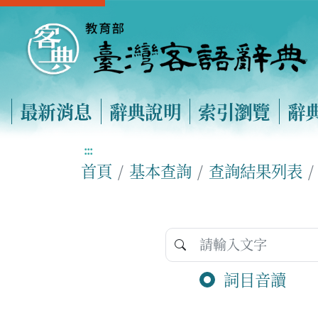
最新消息
辭典說明
索引瀏覽
辭
:::
首頁
基本查詢
查詢結果列表
詞目音讀