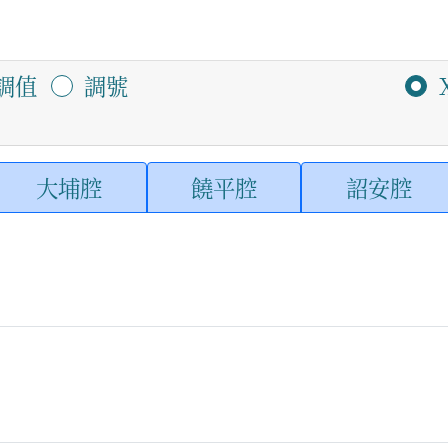
調值
調號
大埔腔
饒平腔
詔安腔