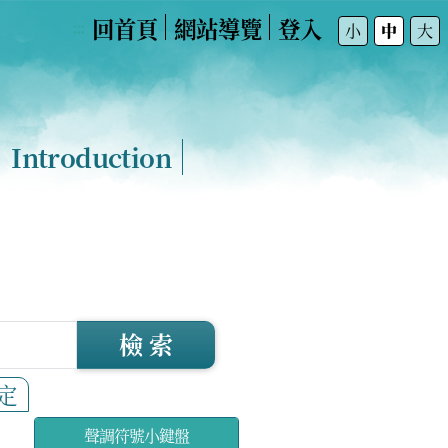
回首頁
網站導覽
登入
:::
小
中
大
Introduction
檢 索
定
聲調符號小鍵盤