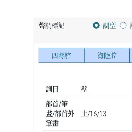
聲調標記
調型
四縣腔
海陸腔
詞目
壁
部首/筆
畫/部首外
土/16/13
筆畫