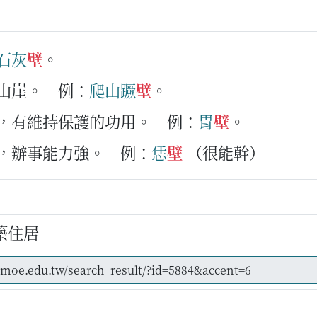
石灰
壁
。
的山崖。
例：
爬山
蹶
壁
。
織，有維持保護的功用。
例：
胃
壁
。
眾，辦事能力強。
例：
恁
壁
（很能幹）
g
築住居