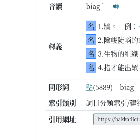
ˋ
音讀
biag
名
1.牆。
例：
名
2.險峻陡峭
釋義
名
3.生物的組
名
4.指才能出
同形詞
壁
(5889) bia
索引類別
詞目分類索引/建
引用網址