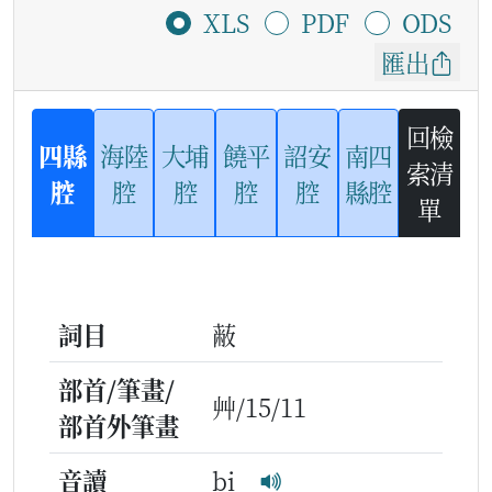
XLS
PDF
ODS
匯出
回檢
四縣
海陸
大埔
饒平
詔安
南四
索清
腔
腔
腔
腔
腔
縣腔
單
詞目
蔽
部首/筆畫/
艸/15/11
部首外筆畫
音讀
bi