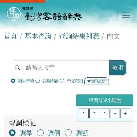
首頁
基本查詢
查詢結果列表
內文
檢 索
詞目音讀
對應國語
全文查詢
進階設定
聲調符號小鍵盤
ˊ
ˇ
ˋ
^
+
聲調標記
調型
調值
調號