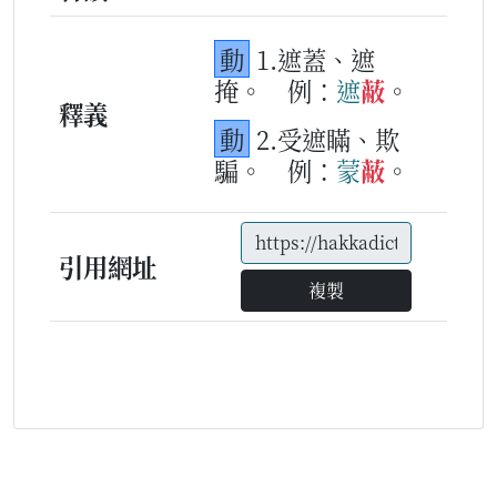
動
1.遮蓋、遮
掩。
例：
遮
蔽
。
釋義
動
2.受遮瞞、欺
騙。
例：
蒙
蔽
。
引用網址
複製