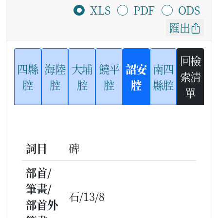
XLS
PDF
ODS
匯出
回檢
四縣
海陸
大埔
饒平
詔安
南四
索清
腔
腔
腔
腔
腔
縣腔
單
詞目
碑
部首/
筆畫/
石/13/8
部首外