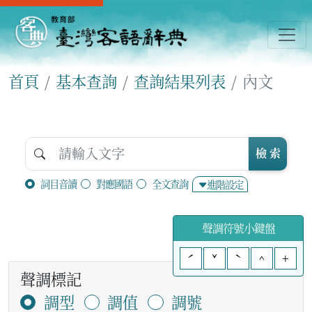
首頁
基本查詢
查詢結果列表
內文
檢 索
詞目音讀
對應國語
全文查詢
進階設定
聲調符號小鍵盤
ˊ
ˇ
ˋ
^
+
聲調標記
調型
調值
調號