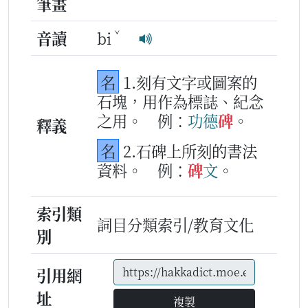
筆畫
ˇ
音讀
bi
名
1.刻有文字或圖案的
石塊，用作為標誌、紀念
之用。
例：
功德
碑
。
釋義
名
2.石碑上所刻的書法
資料。
例：
碑
文
。
索引類
詞目分類索引/教育文化
別
引用網
址
複製