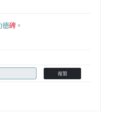
功德
碑
。
複製