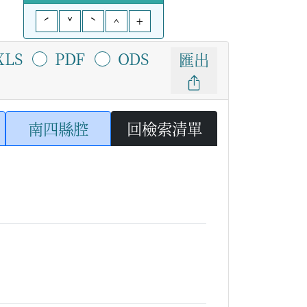
ˊ
ˇ
ˋ
^
+
XLS
PDF
ODS
匯出
南四縣腔
回檢索清單