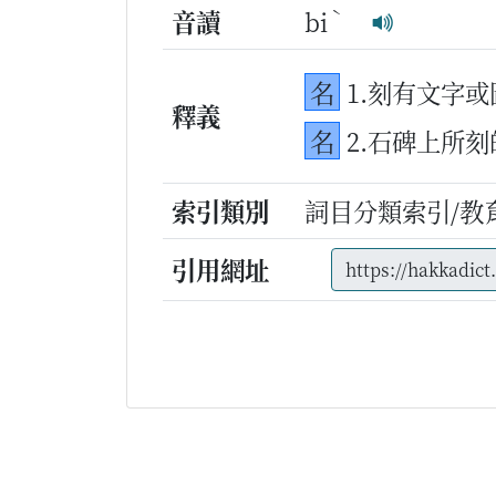
ˋ
音讀
bi
名
1.刻有文字
釋義
名
2.石碑上所
索引類別
詞目分類索引/教
引用網址