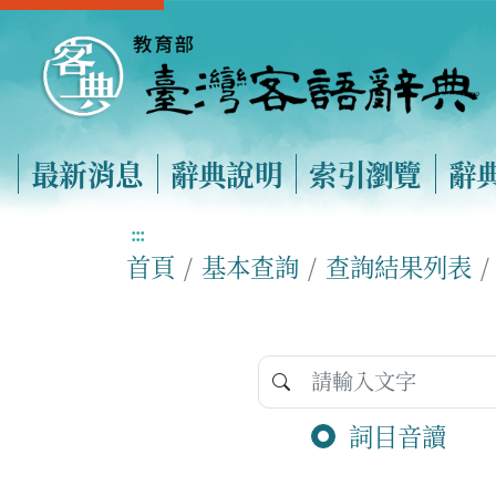
最新消息
辭典說明
索引瀏覽
辭
:::
首頁
基本查詢
查詢結果列表
詞目音讀