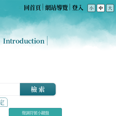
回首頁
網站導覽
登入
:::
小
中
大
Introduction
檢 索
定
聲調符號小鍵盤