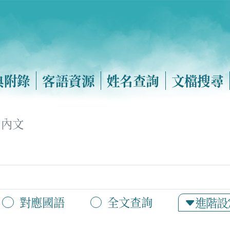
典附錄
客語資源
姓名查詢
文檔搜尋
內文
對應國語
全文查詢
進階設