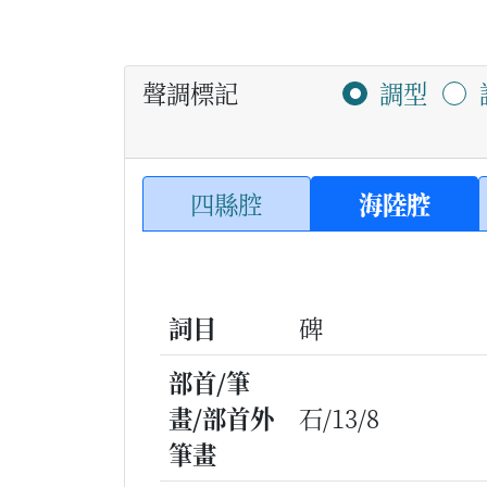
聲調標記
調型
四縣腔
海陸腔
詞目
碑
部首/筆
畫/部首外
石/13/8
筆畫