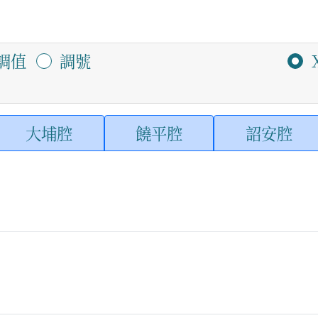
調值
調號
大埔腔
饒平腔
詔安腔