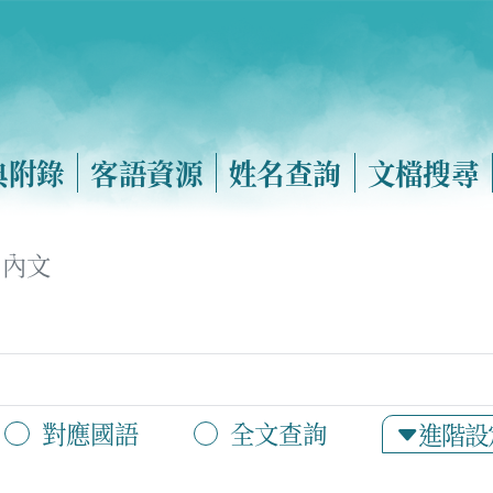
典附錄
客語資源
姓名查詢
文檔搜尋
內文
對應國語
全文查詢
進階設