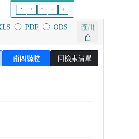
ˊ
ˇ
ˋ
^
+
XLS
PDF
ODS
匯出
南四縣腔
回檢索清單