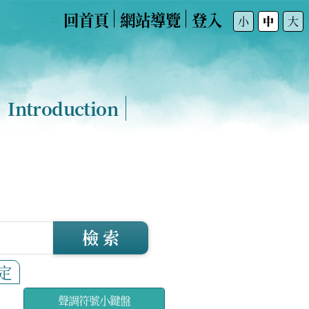
回首頁
網站導覽
登入
:::
小
中
大
Introduction
檢 索
定
聲調符號小鍵盤