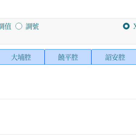
調值
調號
大埔腔
饒平腔
詔安腔