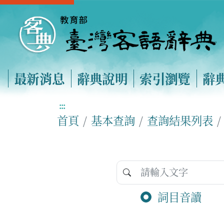
最新消息
辭典說明
索引瀏覽
辭
:::
首頁
基本查詢
查詢結果列表
詞目音讀