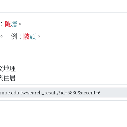
：
陂
塘
。
。
例：
陂
頭
。
文地理
築住居