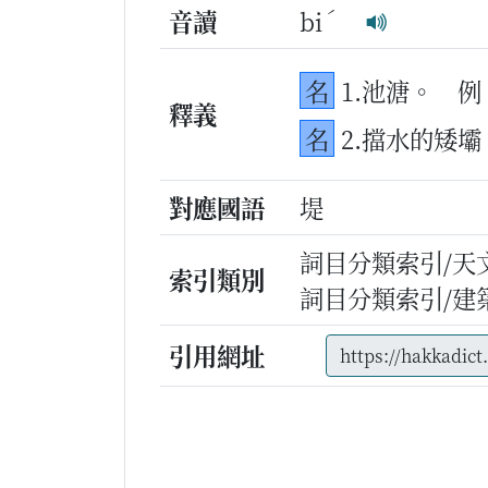
ˊ
音讀
bi
名
1.池溏。
例
釋義
名
2.擋水的矮壩
對應國語
堤
詞目分類索引/天
索引類別
詞目分類索引/建
引用網址