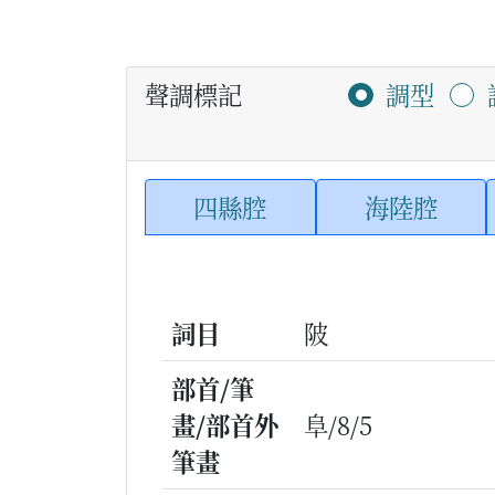
聲調標記
調型
四縣腔
海陸腔
詞目
陂
部首/筆
畫/部首外
阜/8/5
筆畫