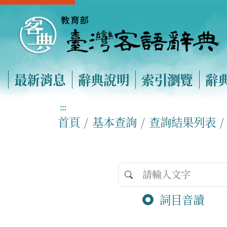
最新消息
辭典說明
索引瀏覽
辭
:::
首頁
基本查詢
查詢結果列表
詞目音讀