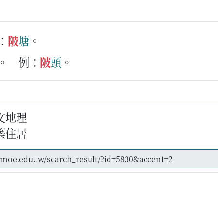
：
陂
塘
。
。
例：
陂
頭
。
文地理
築住居