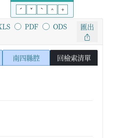
ˊ
ˇ
ˋ
^
+
XLS
PDF
ODS
匯出
南四縣腔
回檢索清單