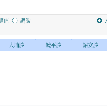
調值
調號
大埔腔
饒平腔
詔安腔