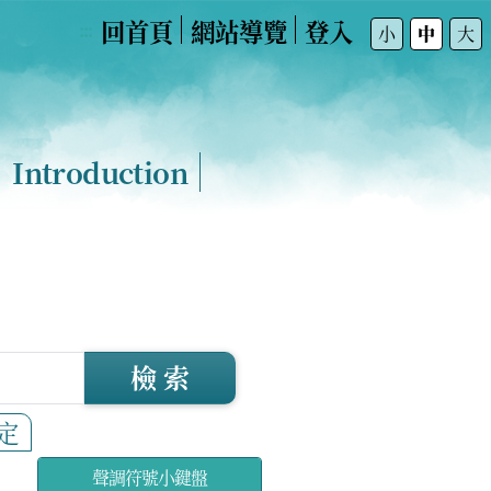
回首頁
網站導覽
登入
:::
小
中
大
Introduction
檢 索
定
聲調符號小鍵盤