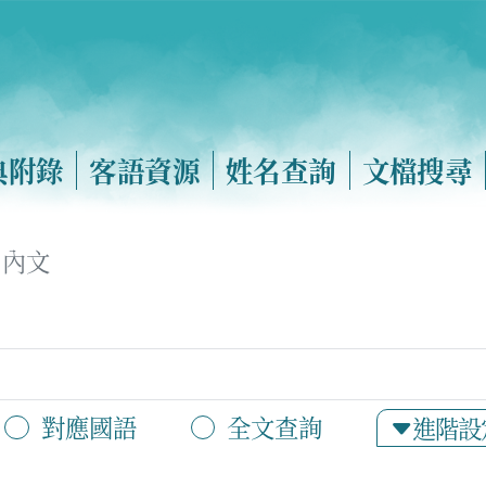
典附錄
客語資源
姓名查詢
文檔搜尋
內文
對應國語
全文查詢
進階設