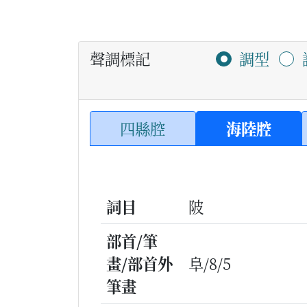
聲調標記
調型
四縣腔
海陸腔
詞目
陂
部首/筆
畫/部首外
阜/8/5
筆畫