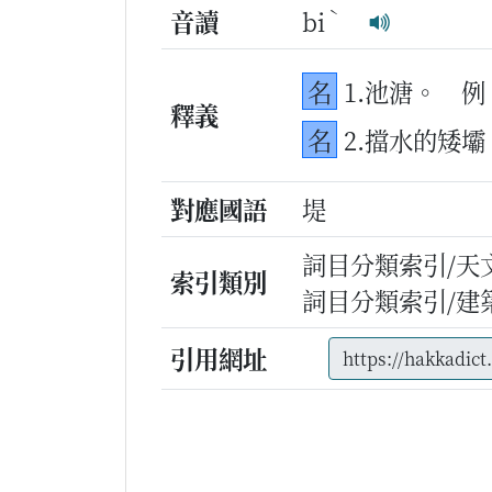
ˋ
音讀
bi
名
1.池溏。
例
釋義
名
2.擋水的矮壩
對應國語
堤
詞目分類索引/天
索引類別
詞目分類索引/建
引用網址