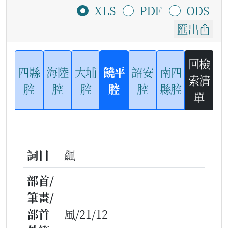
XLS
PDF
ODS
匯出
回檢
四縣
海陸
大埔
饒平
詔安
南四
索清
腔
腔
腔
腔
腔
縣腔
單
詞目
飆
部首/
筆畫/
部首
風/21/12