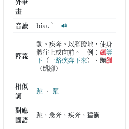
外筆
畫
ˇ
音讀
biau
動。疾奔。以腳蹬地，使身
體往上或向前。
例：
飆
等
釋義
下
（
一路
疾
奔
下
來
）、蹦
飆
（跳腳）
相似
跳
、
躍
詞
對應
跳、急奔、疾奔、猛衝
國語