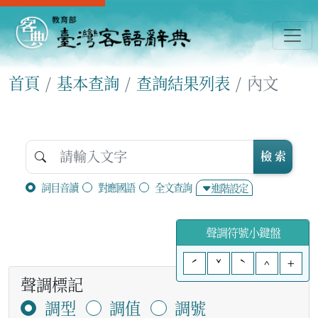
首頁
基本查詢
查詢結果列表
內文
檢 索
詞目音讀
對應國語
全文查詢
進階設定
聲調符號小鍵盤
ˊ
ˇ
ˋ
^
+
聲調標記
調型
調值
調號