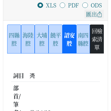
XLS
PDF
ODS
匯出
回檢
四縣
海陸
大埔
饒平
詔安
南四
索清
腔
腔
腔
腔
腔
縣腔
單
詞目
凴
部
首/
筆