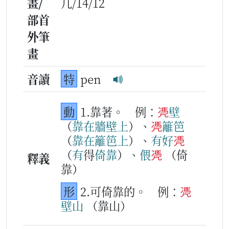
畫/
几/14/12
部首
外筆
畫
音讀
特
pen
動
1.靠著。
例：
凴
壁
（
靠
在
牆
壁
上
）、
凴
籬笆
（
靠
在
籬笆
上
）、
有
好
凴
（
有
得
倚
靠
）、
偎
凴
（倚
釋義
靠）
形
2.可倚靠的。
例：
凴
壁
山
（靠山）