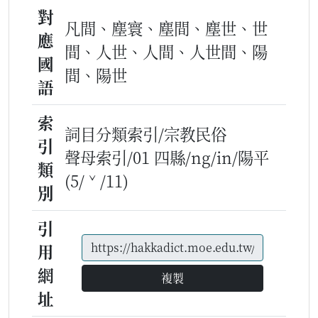
對
凡間、塵寰、塵間、塵世、世
應
間、人世、人間、人世間、陽
國
間、陽世
語
索
詞目分類索引/宗教民俗
引
聲母索引/01 四縣/ng/in/陽平
類
(5/ˇ/11)
別
引
用
網
複製
址