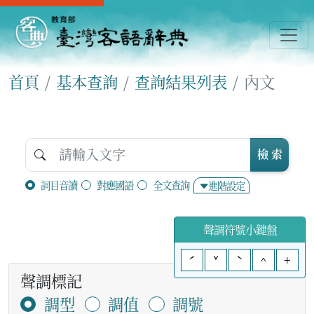
首頁
基本查詢
查詢結果列表
內文
檢 索
詞目音讀
對應國語
全文查詢
進階設定
聲調符號小鍵盤
ˊ
ˇ
ˋ
^
+
聲調標記
調型
調值
調號