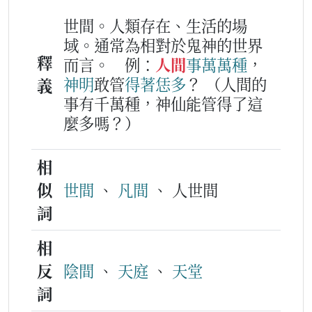
世間。人類存在、生活的場
域。通常為相對於鬼神的世界
釋
而言。
例：
人間
事
萬
萬
種
，
神明
敢管
得著
恁
多
？
（人間的
義
事有千萬種，神仙能管得了這
麼多嗎？）
相
似
世間
、
凡間
、 人世間
詞
相
反
陰間
、
天庭
、
天堂
詞