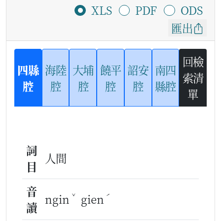
XLS
PDF
ODS
匯出
回檢
四縣
海陸
大埔
饒平
詔安
南四
索清
腔
腔
腔
腔
腔
縣腔
單
詞
人間
目
音
ˇ
ˊ
ngin
gien
讀