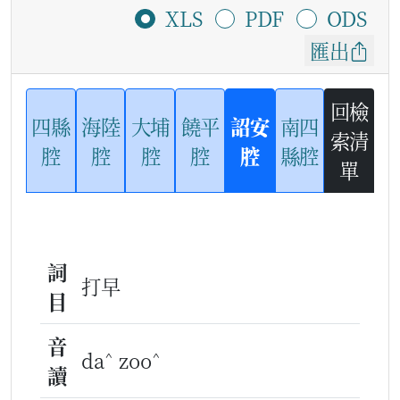
XLS
PDF
ODS
匯出
回檢
四縣
海陸
大埔
饒平
詔安
南四
索清
腔
腔
腔
腔
腔
縣腔
單
詞
打早
目
音
^
^
da
zoo
讀