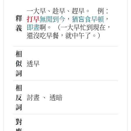
一大早、趁早、趕早。
例：
釋
打早
無閒
到今
，
猶吂
食早頓
，
即
晝
啊。
（一大早忙到現在，
義
還沒吃早餐，就中午了。）
相
似
透早
詞
相
反
討晝 、 透暗
詞
對