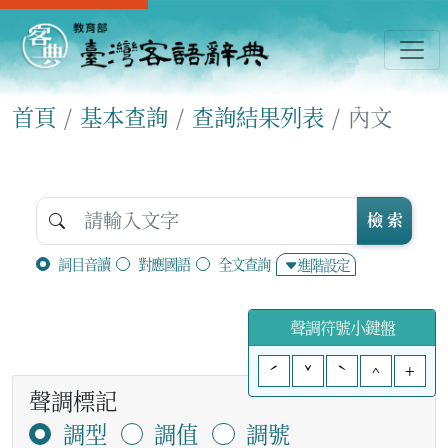
首頁
基本查詢
查詢結果列表
內文
檢 索
詞目音讀
對應國語
全文查詢
進階設定
聲調符號小鍵盤
ˊ
ˇ
ˋ
^
+
聲調標記
調型
調值
調號