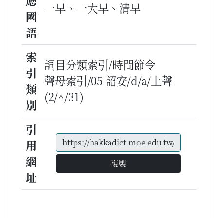
應
一早、一大早、清早
國
語
索
詞目分類索引/時間節令
引
聲母索引/05 詔安/d/a/上聲
類
(2/^/31)
別
引
用
網
複製
址