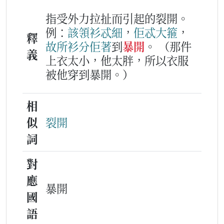
指受外力拉扯而引起的裂開。
例：
該
領
衫
忒
細
，
佢
忒
大箍
，
釋
故所
衫
分
佢
著
到
暴開
。
（那件
義
上衣太小，他太胖，所以衣服
被他穿到暴開。）
相
似
裂開
詞
對
應
暴開
國
語