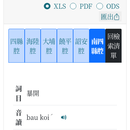
XLS
PDF
ODS
匯出
回檢
四縣
海陸
大埔
饒平
詔安
南四
索清
腔
腔
腔
腔
腔
縣腔
單
詞
暴開
目
音
ˊ
bau koi
讀