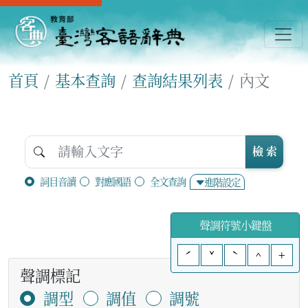
首頁
基本查詢
查詢結果列表
內文
檢 索
詞目音讀
對應國語
全文查詢
進階設定
聲調符號小鍵盤
ˊ
ˇ
ˋ
^
+
聲調標記
調型
調值
調號