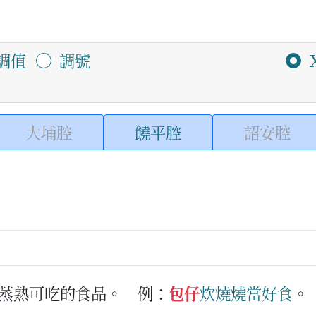
調值
調號
大埔腔
饒平腔
詔安腔
蒸熟可吃的食品。
例：
包仔
炊
燒
燒
當好
食
。