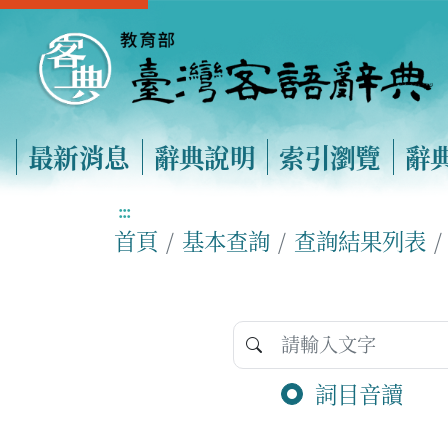
最新消息
辭典說明
索引瀏覽
辭
:::
首頁
基本查詢
查詢結果列表
詞目音讀