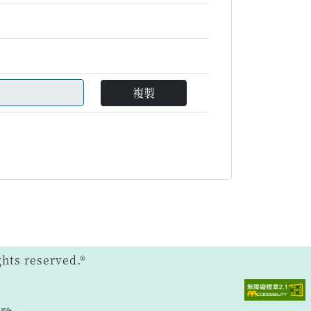
複製
ts reserved.®