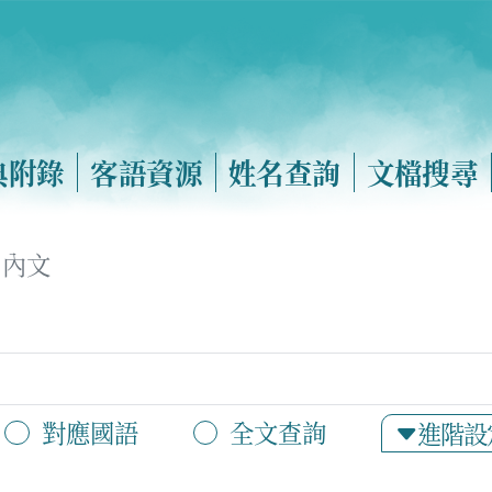
典附錄
客語資源
姓名查詢
文檔搜尋
內文
對應國語
全文查詢
進階設