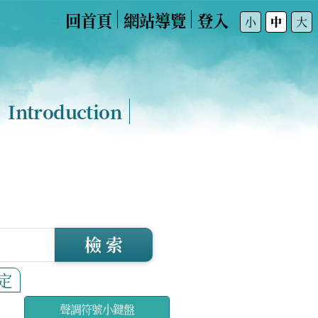
回首頁
網站導覽
登入
:::
小
中
大
Introduction
檢 索
定
聲調符號小鍵盤