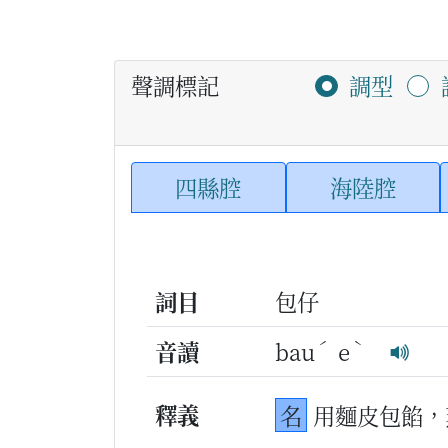
聲調標記
調型
四縣腔
海陸腔
詞目
包仔
ˊ
ˋ
音讀
bau
e
釋義
名
用麵皮包餡，