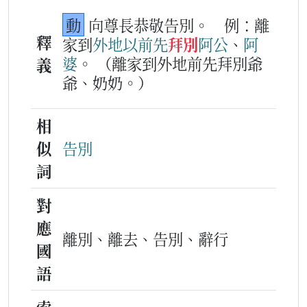
動
向尊長恭敬告別。
例：離
釋
家到
外地
以前
先
拜別
阿公
、
阿
婆
。
（離家到外地前先拜別爺
義
爺、奶奶。）
相
似
告別
詞
對
應
離別、離去、告別、辭行
國
語