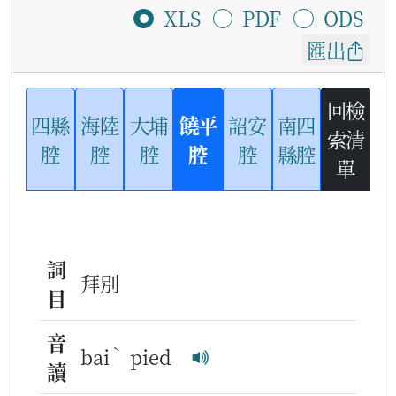
XLS
PDF
ODS
匯出
回檢
四縣
海陸
大埔
饒平
詔安
南四
索清
腔
腔
腔
腔
腔
縣腔
單
詞
拜別
目
音
ˋ
bai
pied
讀