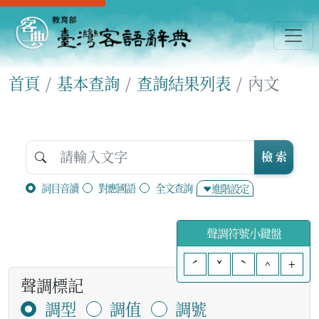
首頁
基本查詢
查詢結果列表
內文
檢 索
詞目音讀
對應國語
全文查詢
進階設定
聲調符號小鍵盤
ˊ
ˇ
ˋ
^
+
聲調標記
調型
調值
調號