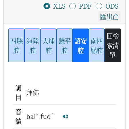
XLS
PDF
ODS
匯出
回檢
四縣
海陸
大埔
饒平
詔安
南四
索清
腔
腔
腔
腔
腔
縣腔
單
詞
拜佛
目
音
^
ˋ
bai
fud
讀