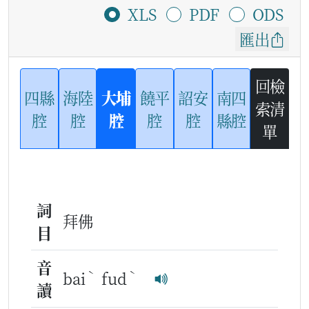
XLS
PDF
ODS
匯出
回檢
四縣
海陸
大埔
饒平
詔安
南四
索清
腔
腔
腔
腔
腔
縣腔
單
詞
拜佛
目
音
ˋ
ˋ
bai
fud
讀