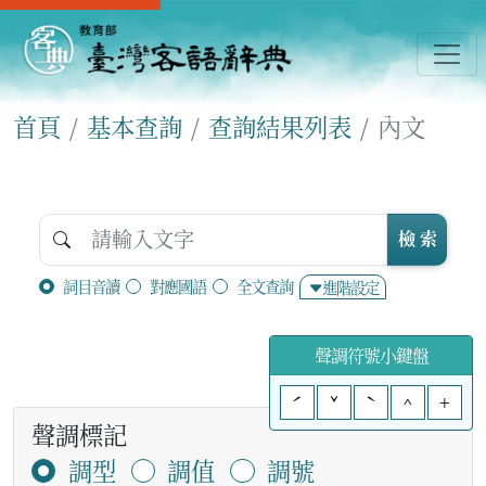
首頁
基本查詢
查詢結果列表
內文
檢 索
詞目音讀
對應國語
全文查詢
進階設定
聲調符號小鍵盤
ˊ
ˇ
ˋ
^
+
聲調標記
調型
調值
調號