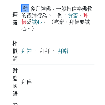
動
參拜神佛。一般指信奉佛教
釋
的禮拜行為。
例：
食齋
、
拜
佛
愛
誠心
。
（吃齋、拜佛要誠
義
心。）
相
似
拜神
、 拜拜 、
拜喏
詞
對
應
拜佛
國
語