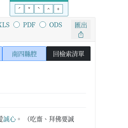
ˊ
ˇ
ˋ
^
+
XLS
PDF
ODS
匯出
南四縣腔
回檢索清單
愛
誠心
。
（吃齋、拜佛要誠