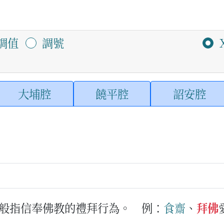
調值
調號
大埔腔
饒平腔
詔安腔
般指信奉佛教的禮拜行為。
例：
食齋
、
拜佛