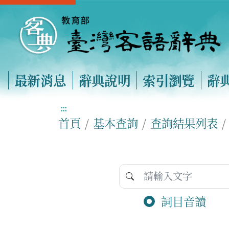
最新消息
辭典說明
索引瀏覽
辭
:::
首頁
基本查詢
查詢結果列表
詞目音讀