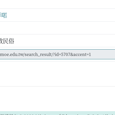
拜喏
教民俗