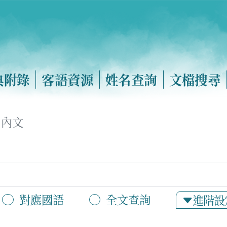
典附錄
客語資源
姓名查詢
文檔搜尋
內文
對應國語
全文查詢
進階設