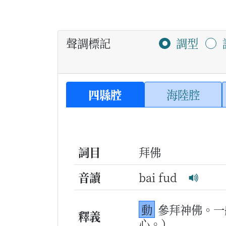
聲調標記
調型
四縣腔
海陸腔
詞目
拜佛
音讀
bai fud
動
參拜神佛。一
釋義
心。）