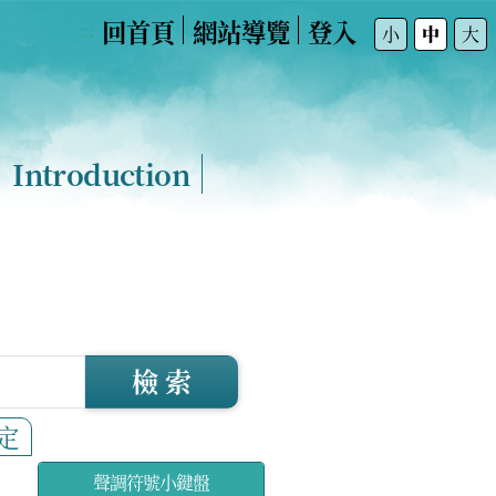
回首頁
網站導覽
登入
:::
小
中
大
Introduction
檢 索
定
聲調符號小鍵盤