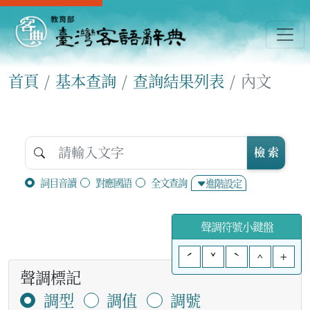
首頁
基本查詢
查詢結果列表
內文
檢 索
詞目音讀
對應國語
全文查詢
進階設定
聲調符號小鍵盤
ˊ
ˇ
ˋ
^
+
聲調標記
調型
調值
調號