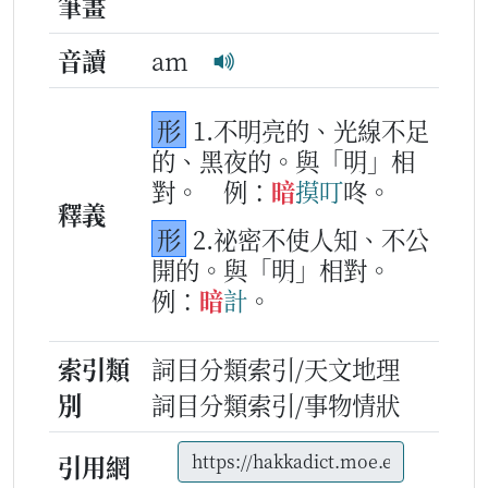
筆畫
音讀
am
形
1.不明亮的、光線不足
的、黑夜的。與「明」相
對。
例：
暗
摸
叮
咚。
釋義
形
2.祕密不使人知、不公
開的。與「明」相對。
例：
暗
計
。
索引類
詞目分類索引/天文地理
別
詞目分類索引/事物情狀
引用網