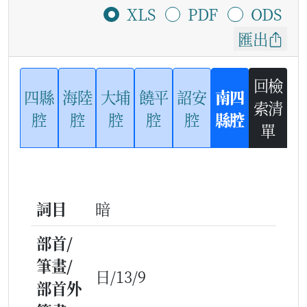
XLS
PDF
ODS
匯出
回檢
四縣
海陸
大埔
饒平
詔安
南四
索清
腔
腔
腔
腔
腔
縣腔
單
詞目
暗
部首/
筆畫/
日/13/9
部首外