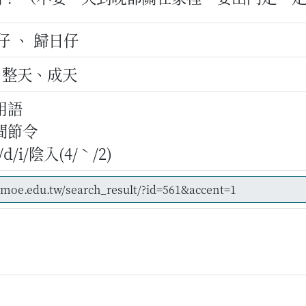
仔 、 歸日仔
、整天、成天
用語
間節令
/i/陰入(4/ˋ/2)