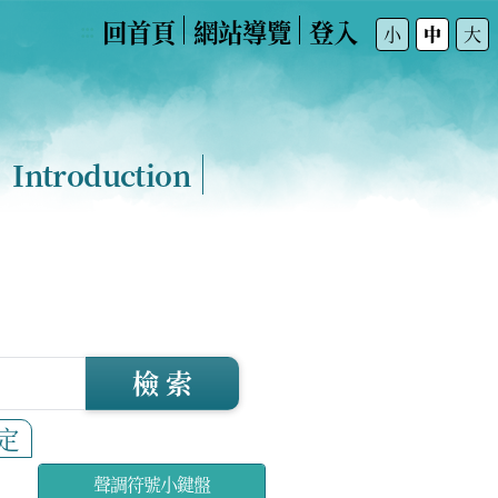
回首頁
網站導覽
登入
:::
小
中
大
Introduction
檢 索
定
聲調符號小鍵盤