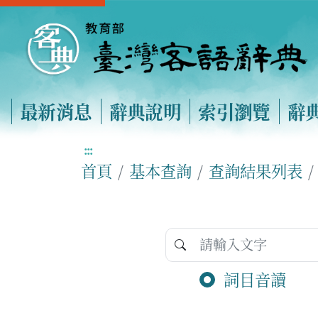
最新消息
辭典說明
索引瀏覽
辭
:::
首頁
基本查詢
查詢結果列表
詞目音讀