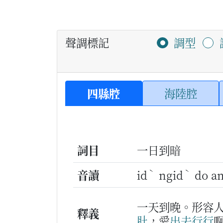
聲調標記
調型
四縣腔
海陸腔
詞目
一日到暗
ˋ
ˋ
音讀
id
ngid
do a
一天到晚。形容
釋義
肚
，愛
出去
行
行