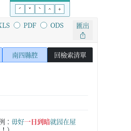
ˊ
ˇ
ˋ
^
+
XLS
PDF
ODS
匯出
南四縣腔
回檢索清單
例：
毋好
一日到暗
就
囥
在
屋
走！）