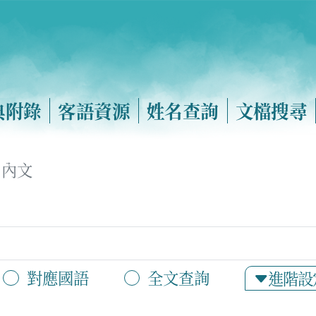
典附錄
客語資源
姓名查詢
文檔搜尋
內文
對應國語
全文查詢
進階設