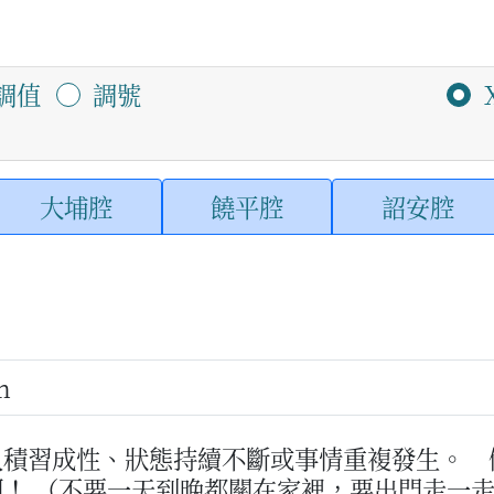
調值
調號
大埔腔
饒平腔
詔安腔
m
人積習成性、狀態持續不斷或事情重複發生。
啊！
（不要一天到晚都關在家裡，要出門走一