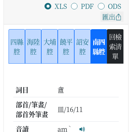
XLS
PDF
ODS
匯出
回檢
四縣
海陸
大埔
饒平
詔安
南四
索清
腔
腔
腔
腔
腔
縣腔
單
詞目
盦
部首/筆畫/
皿/16/11
部首外筆畫
ˋ
音讀
am