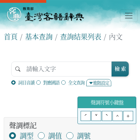
首頁
基本查詢
查詢結果列表
內文
檢 索
詞目音讀
對應國語
全文查詢
進階設定
聲調符號小鍵盤
ˊ
ˇ
ˋ
^
+
聲調標記
調型
調值
調號