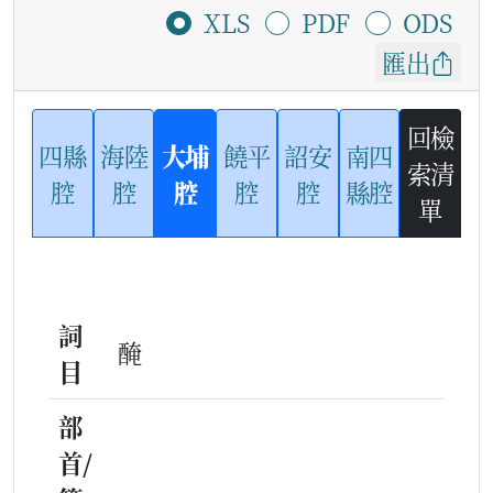
XLS
PDF
ODS
匯出
回檢
四縣
海陸
大埔
饒平
詔安
南四
索清
腔
腔
腔
腔
腔
縣腔
單
詞
醃
目
部
首/