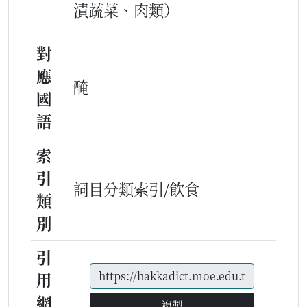
漬蔬菜、肉類）
對
應
醃
國
語
索
引
詞目分類索引/飲食
類
別
引
用
網
複製