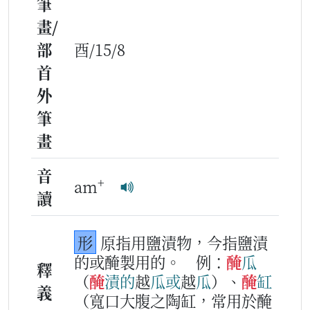
筆
畫/
部
酉/15/8
首
外
筆
畫
音
+
am
讀
形
原指用鹽漬物，今指鹽漬
的或醃製用的。
例：
醃
瓜
釋
（
醃
漬
的
越
瓜
或
越
瓜
）、
醃
缸
義
（寬口大腹之陶缸，常用於醃