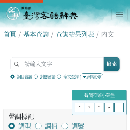
首頁
基本查詢
查詢結果列表
內文
檢 索
詞目音讀
對應國語
全文查詢
進階設定
聲調符號小鍵盤
ˊ
ˇ
ˋ
^
+
聲調標記
調型
調值
調號