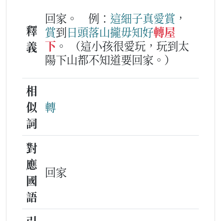
回家。
例：
這
細子
真愛
賞
，
釋
賞
到
日頭
落山
攏
毋知
好
轉屋
下
。
（這小孩很愛玩，玩到太
義
陽下山都不知道要回家。）
相
似
轉
詞
對
應
回家
國
語