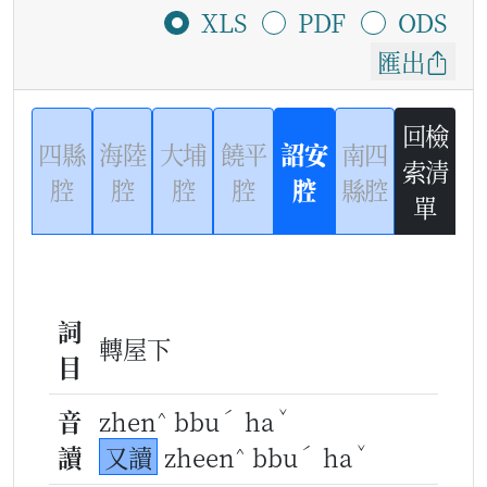
XLS
PDF
ODS
匯出
回檢
四縣
海陸
大埔
饒平
詔安
南四
索清
腔
腔
腔
腔
腔
縣腔
單
詞
轉屋下
目
^
ˊ
ˇ
音
zhen
bbu
ha
^
ˊ
ˇ
讀
又讀
zheen
bbu
ha