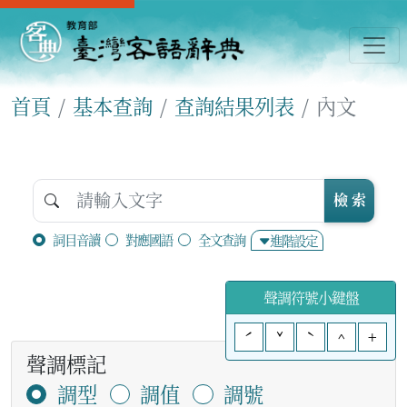
首頁
基本查詢
查詢結果列表
內文
檢 索
詞目音讀
對應國語
全文查詢
進階設定
聲調符號小鍵盤
ˊ
ˇ
ˋ
^
+
聲調標記
調型
調值
調號