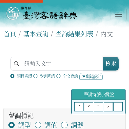
首頁
基本查詢
查詢結果列表
內文
檢 索
詞目音讀
對應國語
全文查詢
進階設定
聲調符號小鍵盤
ˊ
ˇ
ˋ
^
+
聲調標記
調型
調值
調號