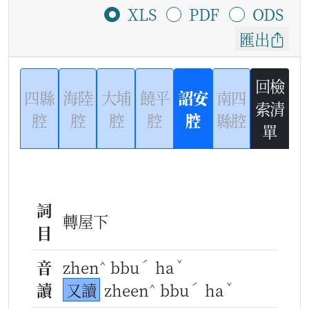
XLS
PDF
ODS
匯出
回檢
四縣
海陸
大埔
饒平
詔安
南四
索清
腔
腔
腔
腔
腔
縣腔
單
詞
轉屋下
目
^
ˊ
ˇ
音
zhen
bbu
ha
^
ˊ
ˇ
讀
又讀
zheen
bbu
ha