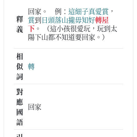
回家。
例：
這
細子
真愛
賞
，
釋
賞
到
日頭
落山
攏
毋知
好
轉屋
下
。
（這小孩很愛玩，玩到太
義
陽下山都不知道要回家。）
相
似
轉
詞
對
應
回家
國
語