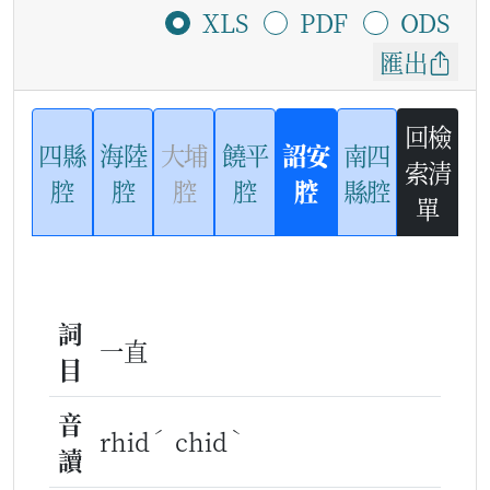
XLS
PDF
ODS
匯出
回檢
四縣
海陸
大埔
饒平
詔安
南四
索清
腔
腔
腔
腔
腔
縣腔
單
詞
一直
目
音
ˊ
ˋ
rhid
chid
讀