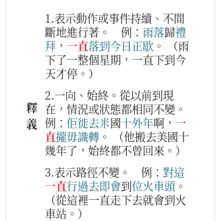
1.表示動作或事件持續、不間
斷地進行著。
例：
雨
落
歸
禮
拜
，
一直
落
到今
日
正
歇
。
（雨
下了一整個星期，一直下到今
天才停。）
2.一向、始終。從以前到現
釋
在，情況或狀態都相同不變。
例：
佢
徙
去
米
國
十
外
年
啊，
一
義
直
攏
毋識
轉
。
（他搬去美國十
幾年了，始終都不曾回來。）
3.表示路徑不變。
例：
對
這
一直
行過去
即
會
到
位
火車頭
。
（從這裡一直走下去就會到火
車站。）