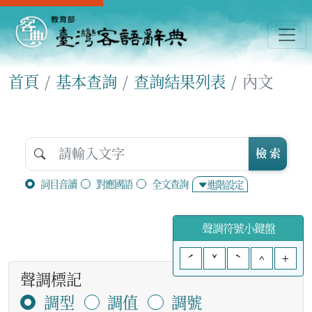
首頁
基本查詢
查詢結果列表
內文
檢 索
詞目音讀
對應國語
全文查詢
進階設定
聲調符號小鍵盤
ˊ
ˇ
ˋ
^
+
聲調標記
調型
調值
調號