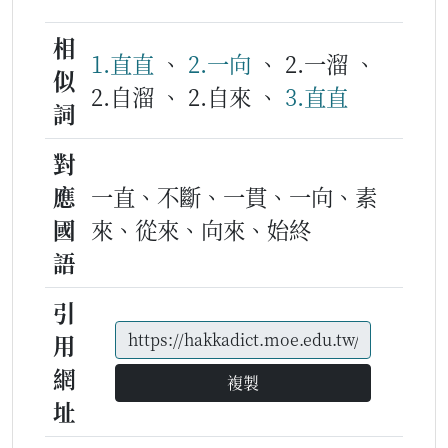
相
1.直直
、
2.一向
、 2.一溜 、
似
2.自溜 、 2.自來 、
3.直直
詞
對
應
一直、不斷、一貫、一向、素
國
來、從來、向來、始終
語
引
用
網
複製
址