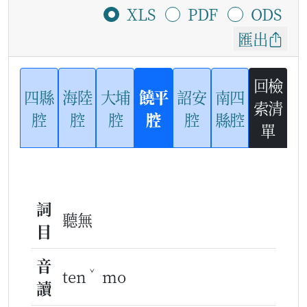
XLS
PDF
ODS
匯出
回檢
四縣
海陸
大埔
饒平
詔安
南四
索清
腔
腔
腔
腔
腔
縣腔
單
詞
聽無
目
音
ˇ
ten
mo
讀