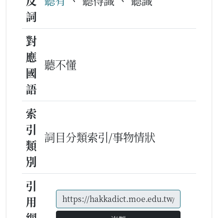
反
聽有
、 聽得識 、 聽識
詞
對
應
聽不懂
國
語
索
引
詞目分類索引/事物情狀
類
別
引
用
網