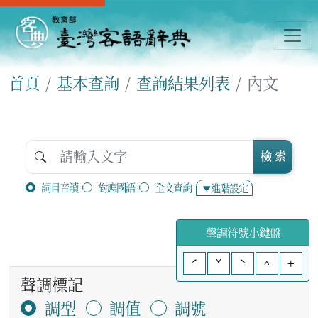
首頁
基本查詢
查詢結果列表
內文
檢 索
詞目音讀
對應國語
全文查詢
進階設定
聲調符號小鍵盤
ˊ
ˇ
ˋ
^
+
聲調標記
調型
調值
調號