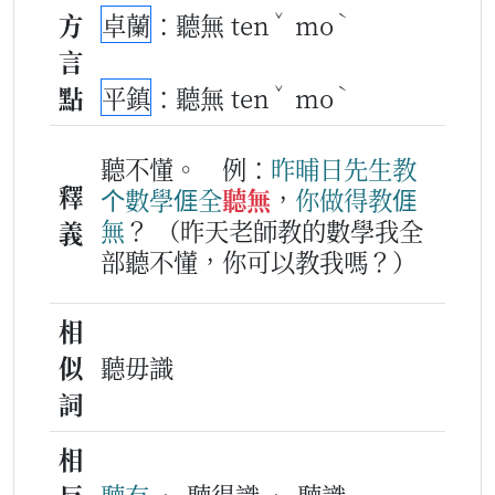
ˇ
ˋ
方
卓蘭
：聽無 ten
mo
言
ˇ
ˋ
點
平鎮
：聽無 ten
mo
聽不懂。
例：
昨晡日
先生
教
釋
个
數學
𠊎
全
聽無
，
你
做得
教
𠊎
無
？
（昨天老師教的數學我全
義
部聽不懂，你可以教我嗎？）
相
似
聽毋識
詞
相