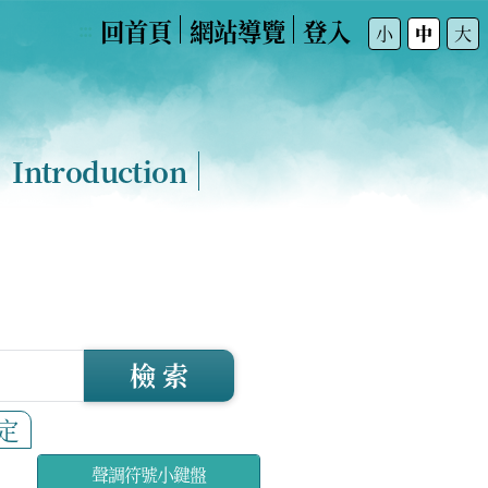
回首頁
網站導覽
登入
:::
小
中
大
Introduction
檢 索
定
聲調符號小鍵盤