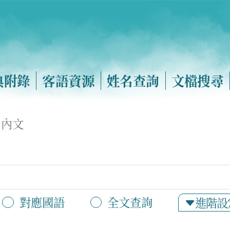
典附錄
客語資源
姓名查詢
文檔搜尋
內文
對應國語
全文查詢
進階設