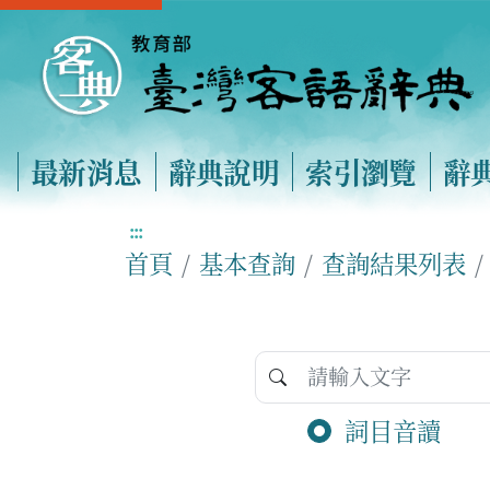
最新消息
辭典說明
索引瀏覽
辭
:::
首頁
基本查詢
查詢結果列表
詞目音讀