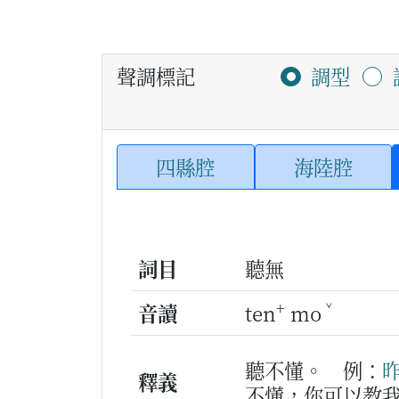
聲調標記
調型
四縣腔
海陸腔
詞目
聽無
+
ˇ
音讀
ten
mo
聽不懂。
例：
釋義
不懂，你可以教