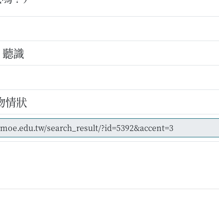
 聽識
物情狀