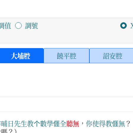
調值
調號
大埔腔
饒平腔
詔安腔
昨晡日
先生
教
个
數學
𠊎
全
聽無
，
你
使得
教
𠊎
無
我嗎？）