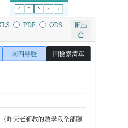
ˊ
ˇ
ˋ
^
+
XLS
PDF
ODS
匯出
南四縣腔
回檢索清單
？
（昨天老師教的數學我全部聽