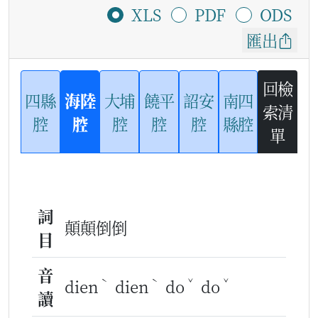
XLS
PDF
ODS
匯出
回檢
四縣
海陸
大埔
饒平
詔安
南四
索清
腔
腔
腔
腔
腔
縣腔
單
詞
顛顛倒倒
目
音
ˋ
ˋ
ˇ
ˇ
dien
dien
do
do
讀