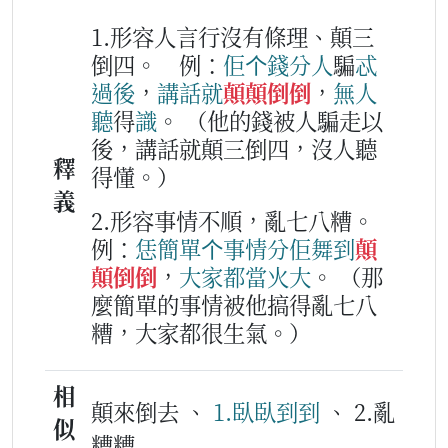
1.形容人言行沒有條理、顛三
倒四。
例：
佢
个
錢
分
人
騙
忒
過後
，
講
話
就
顛顛倒倒
，
無
人
聽
得
識
。
（他的錢被人騙走以
後，講話就顛三倒四，沒人聽
釋
得懂。）
義
2.形容事情不順，亂七八糟。
例：
恁
簡單
个
事情
分
佢
舞到
顛
顛倒倒
，
大家
都
當
火大
。
（那
麼簡單的事情被他搞得亂七八
糟，大家都很生氣。）
相
顛來倒去 、
1.臥臥到到
、 2.亂
似
糟糟