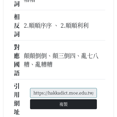
詞
相
反
2.順順序序 、 2.順順利利
詞
對
應
顛顛倒倒、顛三倒四、亂七八
國
糟、亂糟糟
語
引
用
網
複製
址