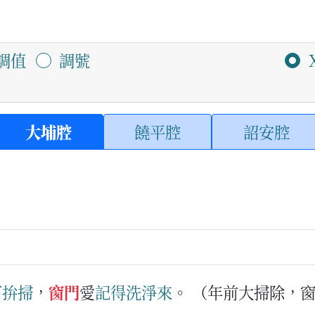
調值
調號
大埔腔
饒平腔
詔安腔
下
拚掃
，
窗門
愛
記得
洗
淨
來
。
（年前大掃除，