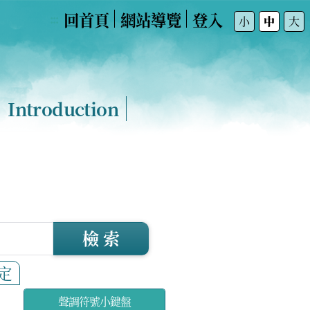
回首頁
網站導覽
登入
:::
小
中
大
Introduction
檢 索
定
聲調符號小鍵盤