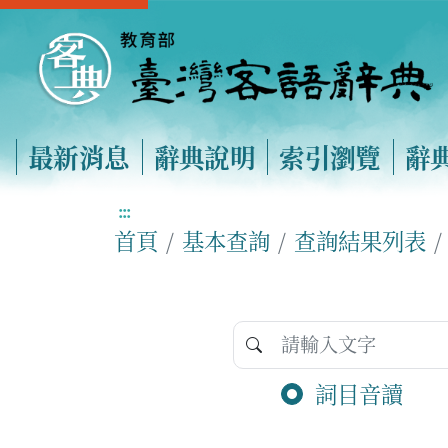
最新消息
辭典說明
索引瀏覽
辭
:::
首頁
基本查詢
查詢結果列表
詞目音讀