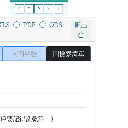
ˊ
ˇ
ˋ
^
+
XLS
PDF
ODS
匯出
南四縣腔
回檢索清單
窗戶要記得洗乾淨。）