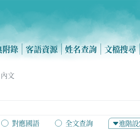
典附錄
客語資源
姓名查詢
文檔搜尋
內文
對應國語
全文查詢
進階設