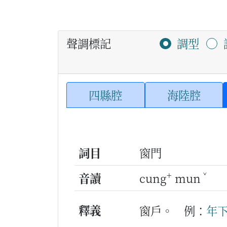
聲調標記
調型
四縣腔
海陸腔
詞目
窗門
+
ˇ
音讀
cung
mun
釋義
窗戶。
例：
年