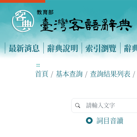
最新消息
辭典說明
索引瀏覽
辭
:::
首頁
基本查詢
查詢結果列表
詞目音讀