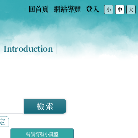
回首頁
網站導覽
登入
:::
小
中
大
Introduction
檢 索
定
聲調符號小鍵盤